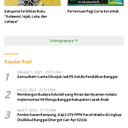
Satupena Terbitkan Buku
Pertemuan Pagi Ceria Serentak
“Sulawesi: Jejak, Luka, dan
Cahaya”
Selengkapnya
Popular Post
1
Oktober 1, 2025
2531 Lihat
Samsulbahri Lanta Ditunjuk Jadi Plt Sekdis Pendidikan Banggai
2
Juli 22, 2025
2319 Lihat
Membangun Budaya Sekolah yang Aman dan Nyaman melalui
Implementasi 9K Menuju Banggai Kabupaten Layak Anak
3
April 7, 2026
2113 Lihat
Pemberkasan Rampung, Gaji 2.079 PPPK Paruh Waktu di Lingkup
Disdikbud Banggai Ditarget Cair April 2026