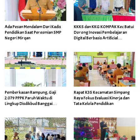
Ada Pesan Mendalam Dari Kadis
KKKS dan KKG KOMPAK Kec Batui
Pendidikan Saat Peresmian SMP
Dorong Inovasi Pembelajaran
Negeri Mirqan
Digital Berbasis Artificial
Intelligence
Pemberkasan Rampung, Gaji
Rapat K3S Kecamatan Simpang
2.079 PPPK Paruh Waktu di
Raya Fokus Evaluasi Kinerja dan
Lingkup Disdikbud Banggai
Tata Kelola Pendidikan
Ditarget Cair April 2026