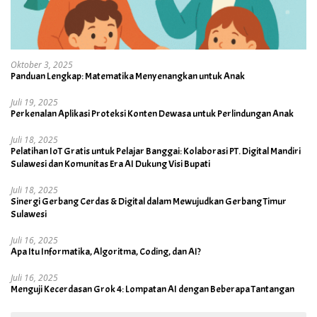
Oktober 3, 2025
Panduan Lengkap: Matematika Menyenangkan untuk Anak
Juli 19, 2025
Perkenalan Aplikasi Proteksi Konten Dewasa untuk Perlindungan Anak
Juli 18, 2025
Pelatihan IoT Gratis untuk Pelajar Banggai: Kolaborasi PT. Digital Mandiri
Sulawesi dan Komunitas Era AI Dukung Visi Bupati
Juli 18, 2025
Sinergi Gerbang Cerdas & Digital dalam Mewujudkan Gerbang Timur
Sulawesi
Juli 16, 2025
Apa Itu Informatika, Algoritma, Coding, dan AI?
Juli 16, 2025
Menguji Kecerdasan Grok 4: Lompatan AI dengan Beberapa Tantangan