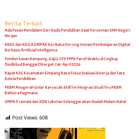
Berita Terkait
Ada Pesan Mendalam Dari Kadis Pendidikan Saat Peresmian SMP Negeri
Mirqan
KKKS dan KKG KOMPAK Kec Batui Dorong Inovasi Pembelajaran Digital
Berbasis Artificial Intelligence
Pemberkasan Rampung, Gaji 2.079 PPPK Paruh Waktu di Lingkup
Disdikbud Banggai Ditarget Cair April 2026
Rapat K3S Kecamatan Simpang Raya Fokus Evaluasi Kinerja dan Tata
Kelola Pendidikan
PKBM Anugerah Gelar Karya Life Skill Terintegrasi Studi Tiru PKBM
Bahtera Pagimana
SMPN 5 Lamala dan SDN Labotan Selenggarakan Ibadah Malam Natal
Post Views:
608