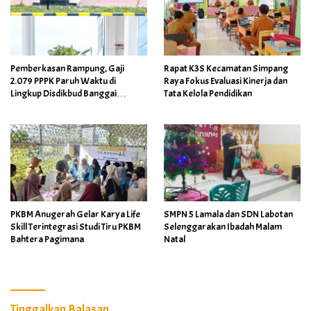
Pemberkasan Rampung, Gaji
Rapat K3S Kecamatan Simpang
2.079 PPPK Paruh Waktu di
Raya Fokus Evaluasi Kinerja dan
Lingkup Disdikbud Banggai
Tata Kelola Pendidikan
Ditarget Cair April 2026
PKBM Anugerah Gelar Karya Life
SMPN 5 Lamala dan SDN Labotan
Skill Terintegrasi Studi Tiru PKBM
Selenggarakan Ibadah Malam
Bahtera Pagimana
Natal
Tinggalkan Balasan