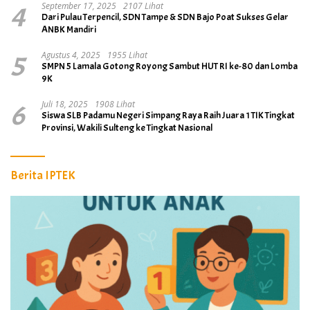
4
September 17, 2025
2107 Lihat
Dari Pulau Terpencil, SDN Tampe & SDN Bajo Poat Sukses Gelar
ANBK Mandiri
5
Agustus 4, 2025
1955 Lihat
SMPN 5 Lamala Gotong Royong Sambut HUT RI ke-80 dan Lomba
9K
6
Juli 18, 2025
1908 Lihat
Siswa SLB Padamu Negeri Simpang Raya Raih Juara 1 TIK Tingkat
Provinsi, Wakili Sulteng ke Tingkat Nasional
Berita IPTEK