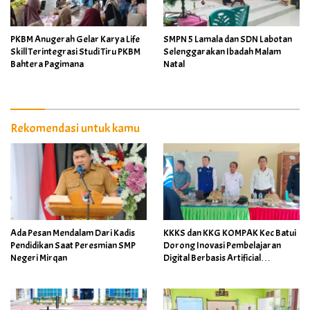
PKBM Anugerah Gelar Karya Life
SMPN 5 Lamala dan SDN Labotan
Skill Terintegrasi Studi Tiru PKBM
Selenggarakan Ibadah Malam
Bahtera Pagimana
Natal
Rekomendasi untuk kamu
Ada Pesan Mendalam Dari Kadis
KKKS dan KKG KOMPAK Kec Batui
Pendidikan Saat Peresmian SMP
Dorong Inovasi Pembelajaran
Negeri Mirqan
Digital Berbasis Artificial
Intelligence