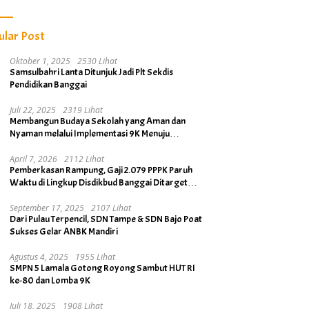
ular Post
Oktober 1, 2025
2530 Lihat
Samsulbahri Lanta Ditunjuk Jadi Plt Sekdis
Pendidikan Banggai
Juli 22, 2025
2319 Lihat
Membangun Budaya Sekolah yang Aman dan
Nyaman melalui Implementasi 9K Menuju
Banggai Kabupaten Layak Anak
April 7, 2026
2112 Lihat
Pemberkasan Rampung, Gaji 2.079 PPPK Paruh
Waktu di Lingkup Disdikbud Banggai Ditarget
Cair April 2026
September 17, 2025
2107 Lihat
Dari Pulau Terpencil, SDN Tampe & SDN Bajo Poat
Sukses Gelar ANBK Mandiri
Agustus 4, 2025
1955 Lihat
SMPN 5 Lamala Gotong Royong Sambut HUT RI
ke-80 dan Lomba 9K
Juli 18, 2025
1908 Lihat