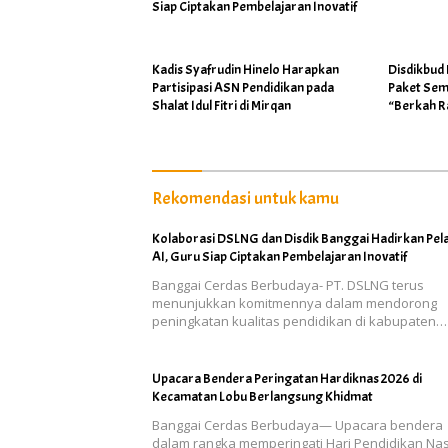
Siap Ciptakan Pembelajaran Inovatif
Kadis Syafrudin Hinelo Harapkan
Disdikbud
Partisipasi ASN Pendidikan pada
Paket Sem
Shalat Idul Fitri di Mirqan
“Berkah 
Rekomendasi untuk kamu
Kolaborasi DSLNG dan Disdik Banggai Hadirkan Pel
AI, Guru Siap Ciptakan Pembelajaran Inovatif
Banggai Cerdas Berbudaya- PT. DSLNG terus
menunjukkan komitmennya dalam mendorong
peningkatan kualitas pendidikan di kabupaten…
Upacara Bendera Peringatan Hardiknas 2026 di
Kecamatan Lobu Berlangsung Khidmat
Banggai Cerdas Berbudaya— Upacara bendera
dalam rangka memperingati Hari Pendidikan Nas