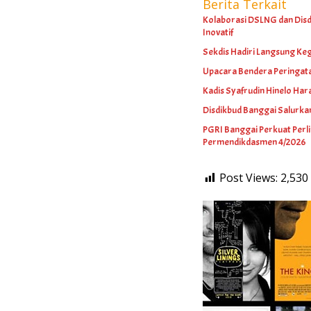
Berita Terkait
Kolaborasi DSLNG dan Disdi
Inovatif
Sekdis Hadiri Langsung Keg
Upacara Bendera Peringat
Kadis Syafrudin Hinelo Hara
Disdikbud Banggai Salurk
PGRI Banggai Perkuat Perl
Permendikdasmen 4/2026
Post Views:
2,530