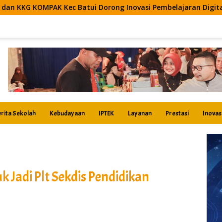
ui Dorong Inovasi Pembelajaran Digital Berbasis Artificial Int
rita Sekolah
Kebudayaan
IPTEK
Layanan
Prestasi
Inovas
 Jadi Plt Sekdis Pendidikan