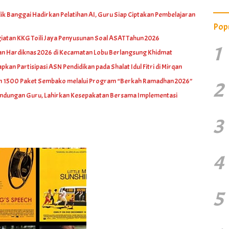
k Banggai Hadirkan Pelatihan AI, Guru Siap Ciptakan Pembelajaran
Pop
iatan KKG Toili Jaya Penyusunan Soal ASAT Tahun 2026
1
an Hardiknas 2026 di Kecamatan Lobu Berlangsung Khidmat
pkan Partisipasi ASN Pendidikan pada Shalat Idul Fitri di Mirqan
an 1500 Paket Sembako melalui Program “Berkah Ramadhan 2026”
2
indungan Guru, Lahirkan Kesepakatan Bersama Implementasi
3
4
5