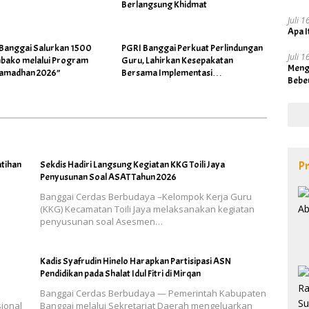
Berlangsung Khidmat
Juli 
Apa I
 Banggai Salurkan 1500
PGRI Banggai Perkuat Perlindungan
Juli 
bako melalui Program
Guru, Lahirkan Kesepakatan
Meng
Ramadhan 2026”
Bersama Implementasi
Bebe
Permendikdasmen 4/2026
Pr
atihan
Sekdis Hadiri Langsung Kegiatan KKG Toili Jaya
Penyusunan Soal ASAT Tahun 2026
Banggai Cerdas Berbudaya –Kelompok Kerja Guru
(KKG) Kecamatan Toili Jaya melaksanakan kegiatan
penyusunan soal Asesmen…
Kadis Syafrudin Hinelo Harapkan Partisipasi ASN
Pendidikan pada Shalat Idul Fitri di Mirqan
Banggai Cerdas Berbudaya — Pemerintah Kabupaten
ional
Banggai melalui Sekretariat Daerah mengeluarkan