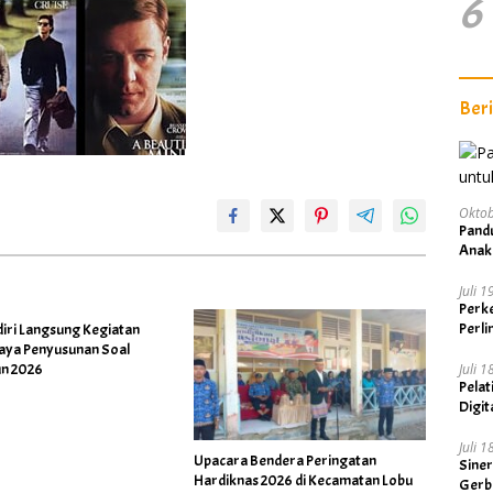
6
Ber
Oktob
Pand
Anak
Juli 
Perke
Perl
diri Langsung Kegiatan
Jaya Penyusunan Soal
Juli 
n 2026
Pelat
Digit
Visi 
Juli 
Upacara Bendera Peringatan
Sine
Hardiknas 2026 di Kecamatan Lobu
Gerb