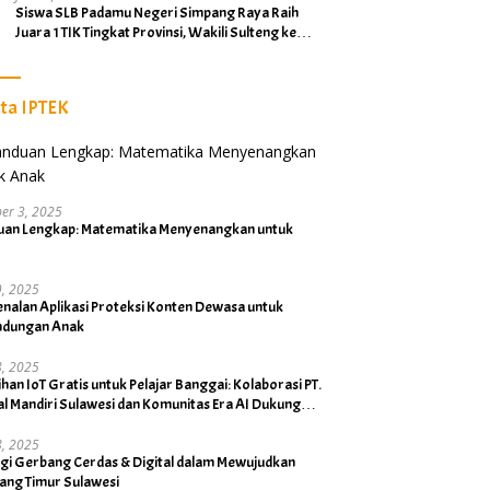
Siswa SLB Padamu Negeri Simpang Raya Raih
Juara 1 TIK Tingkat Provinsi, Wakili Sulteng ke
Tingkat Nasional
ita IPTEK
er 3, 2025
uan Lengkap: Matematika Menyenangkan untuk
19, 2025
nalan Aplikasi Proteksi Konten Dewasa untuk
indungan Anak
18, 2025
ihan IoT Gratis untuk Pelajar Banggai: Kolaborasi PT.
al Mandiri Sulawesi dan Komunitas Era AI Dukung
Bupati
18, 2025
rgi Gerbang Cerdas & Digital dalam Mewujudkan
ang Timur Sulawesi