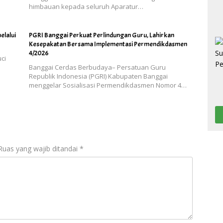
himbauan kepada seluruh Aparatur…
elalui
PGRI Banggai Perkuat Perlindungan Guru, Lahirkan
Kesepakatan Bersama Implementasi Permendikdasmen
4/2026
ci
Banggai Cerdas Berbudaya– Persatuan Guru
Republik Indonesia (PGRI) Kabupaten Banggai
menggelar Sosialisasi Permendikdasmen Nomor 4…
Ruas yang wajib ditandai
*