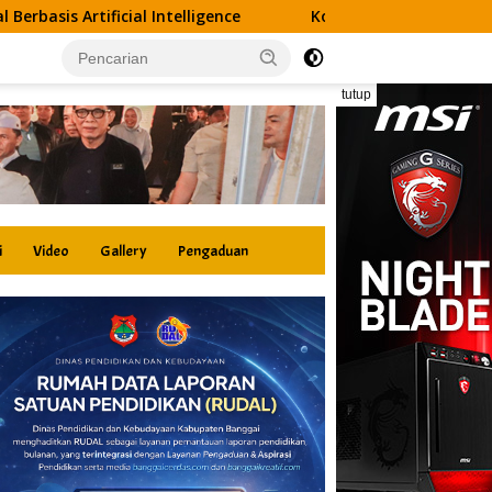
elligence
Kolaborasi DSLNG dan Disdik Banggai Hadirkan
tutup
i
Video
Gallery
Pengaduan