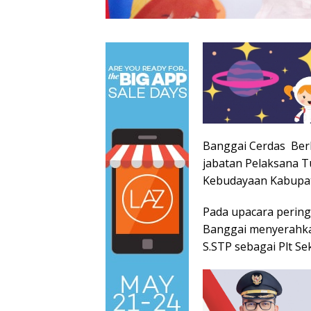
Banggai Cerdas Berb
jabatan Pelaksana Tu
Kebudayaan Kabupat
Pada upacara peringa
Banggai menyerahka
S.STP sebagai Plt S