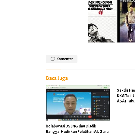
Komentar
Baca Juga
Sekdis Ha
KKG Toili 
ASAT Tahu
Kolaborasi DSLNG dan Disdik
Banggai Hadirkan Pelatihan AI, Guru