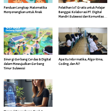
Panduan Lengkap: Matematika
Pelatihan IoT Gratis untuk Pelajar
Menyenangkan untuk Anak
Banggai: Kolaborasi PT. Digital
Mandiri Sulawesi dan Komunitas
Era AI Dukung Visi Bupati
Sinergi Gerbang Cerdas & Digital
Apa Itu Informatika, Algoritma,
dalam Mewujudkan Gerbang
Coding, dan AI?
Timur Sulawesi