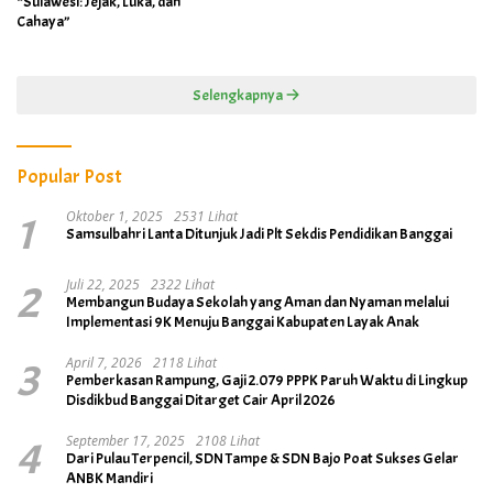
“Sulawesi: Jejak, Luka, dan
Cahaya”
Selengkapnya
Popular Post
1
Oktober 1, 2025
2531 Lihat
Samsulbahri Lanta Ditunjuk Jadi Plt Sekdis Pendidikan Banggai
2
Juli 22, 2025
2322 Lihat
Membangun Budaya Sekolah yang Aman dan Nyaman melalui
Implementasi 9K Menuju Banggai Kabupaten Layak Anak
3
April 7, 2026
2118 Lihat
Pemberkasan Rampung, Gaji 2.079 PPPK Paruh Waktu di Lingkup
Disdikbud Banggai Ditarget Cair April 2026
4
September 17, 2025
2108 Lihat
Dari Pulau Terpencil, SDN Tampe & SDN Bajo Poat Sukses Gelar
ANBK Mandiri