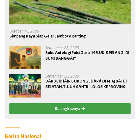
Oktober 16, 2025
Simpang Raya Siap Gelar Jambore Ranting
September 28, 2025
Buku Antologi Puisi Guru “MELUKIS PELANGI DI
BUMI BANGGAI”
September 28, 2025
DARUL KHAIR BORONG JUARA DI MTQ BATUI
SELATAN, TUJUH SANTRI LOLOS KE PROVINSI
Selengkapnya
Berita Nasional