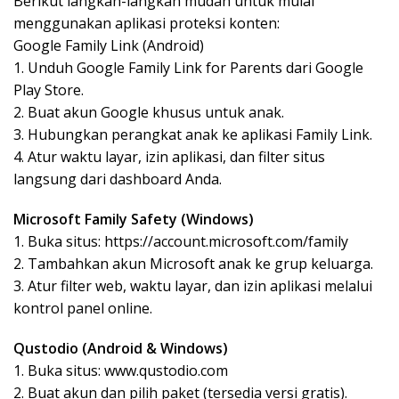
Berikut langkah-langkah mudah untuk mulai
menggunakan aplikasi proteksi konten:
Google Family Link (Android)
1. Unduh Google Family Link for Parents dari Google
Play Store.
2. Buat akun Google khusus untuk anak.
3. Hubungkan perangkat anak ke aplikasi Family Link.
4. Atur waktu layar, izin aplikasi, dan filter situs
langsung dari dashboard Anda.
Microsoft Family Safety (Windows)
1. Buka situs: https://account.microsoft.com/family
2. Tambahkan akun Microsoft anak ke grup keluarga.
3. Atur filter web, waktu layar, dan izin aplikasi melalui
kontrol panel online.
Qustodio (Android & Windows)
1. Buka situs: www.qustodio.com
2. Buat akun dan pilih paket (tersedia versi gratis).