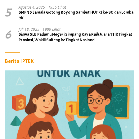
5
Agustus 4, 2025
1955 Lihat
SMPN 5 Lamala Gotong Royong Sambut HUT RI ke-80 dan Lomba
9K
6
Juli 18, 2025
1909 Lihat
Siswa SLB Padamu Negeri Simpang Raya Raih Juara 1 TIK Tingkat
Provinsi, Wakili Sulteng ke Tingkat Nasional
Berita IPTEK