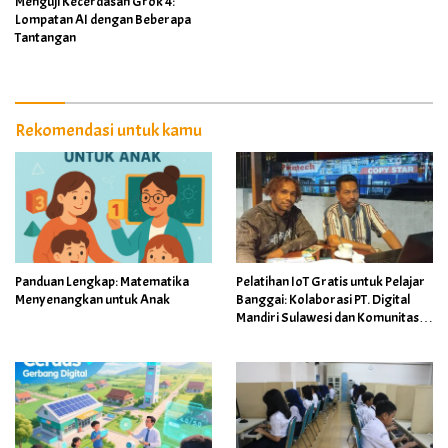
Menguji Kecerdasan Grok 4:
Lompatan AI dengan Beberapa
Tantangan
Rekomendasi untuk kamu
Panduan Lengkap: Matematika
Pelatihan IoT Gratis untuk Pelajar
Menyenangkan untuk Anak
Banggai: Kolaborasi PT. Digital
Mandiri Sulawesi dan Komunitas
Era AI Dukung Visi Bupati