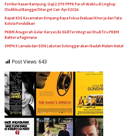
Pemberkasan Rampung, Gaji 2.079 PPPK Paruh Waktu di Lingkup
Disdikbud Banggai Ditarget Cair April 2026
Rapat K3S Kecamatan Simpang Raya Fokus Evaluasi Kinerja dan Tata
Kelola Pendidikan
PKBM Anugerah Gelar Karya Life Skill Terintegrasi Studi Tiru PKBM
Bahtera Pagimana
SMPN 5 Lamala dan SDN Labotan Selenggarakan Ibadah Malam Natal
Post Views:
643