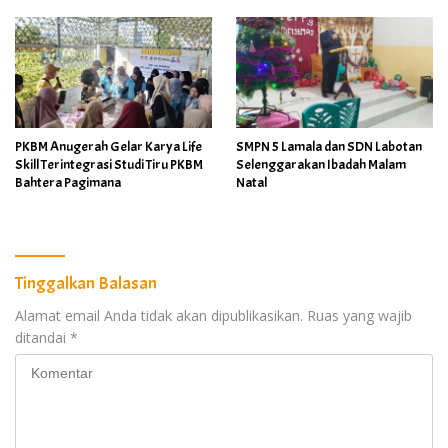
PKBM Anugerah Gelar Karya Life
SMPN 5 Lamala dan SDN Labotan
Skill Terintegrasi Studi Tiru PKBM
Selenggarakan Ibadah Malam
Bahtera Pagimana
Natal
Tinggalkan Balasan
Alamat email Anda tidak akan dipublikasikan.
Ruas yang wajib
ditandai
*