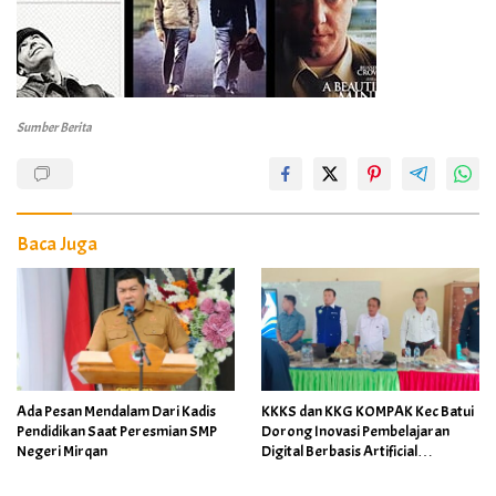
Sumber Berita
Baca Juga
Ada Pesan Mendalam Dari Kadis
KKKS dan KKG KOMPAK Kec Batui
Pendidikan Saat Peresmian SMP
Dorong Inovasi Pembelajaran
Negeri Mirqan
Digital Berbasis Artificial
Intelligence