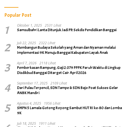
Popular Post
1
Oktober 1, 2025
2531 Lihat
Samsulbahri Lanta Ditunjuk Jadi Plt Sekdis Pendidikan Banggai
2
Juli 22, 2025
2322 Lihat
Membangun Budaya Sekolah yang Aman dan Nyaman melalui
Implementasi 9K Menuju Banggai Kabupaten Layak Anak
3
April 7, 2026
2118 Lihat
Pemberkasan Rampung, Gaji 2.079 PPPK Paruh Waktu di Lingkup
Disdikbud Banggai Ditarget Cair April 2026
4
September 17, 2025
2109 Lihat
Dari Pulau Terpencil, SDN Tampe & SDN Bajo Poat Sukses Gelar
ANBK Mandiri
5
Agustus 4, 2025
1956 Lihat
SMPN 5 Lamala Gotong Royong Sambut HUT RI ke-80 dan Lomba
9K
Juli 18, 2025
1911 Lihat