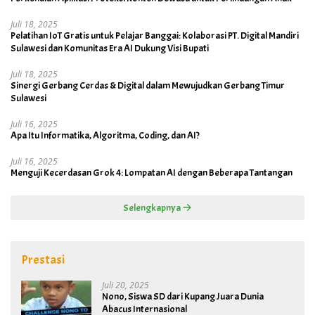
Juli 18, 2025
Pelatihan IoT Gratis untuk Pelajar Banggai: Kolaborasi PT. Digital Mandiri
Sulawesi dan Komunitas Era AI Dukung Visi Bupati
Juli 18, 2025
Sinergi Gerbang Cerdas & Digital dalam Mewujudkan Gerbang Timur
Sulawesi
Juli 16, 2025
Apa Itu Informatika, Algoritma, Coding, dan AI?
Juli 16, 2025
Menguji Kecerdasan Grok 4: Lompatan AI dengan Beberapa Tantangan
Selengkapnya
Prestasi
Juli 20, 2025
Nono, Siswa SD dari Kupang Juara Dunia
Abacus Internasional