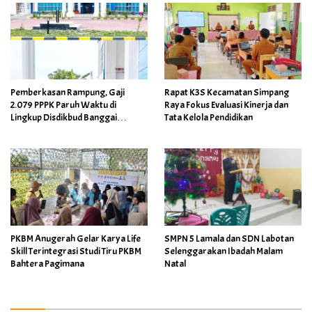
Pemberkasan Rampung, Gaji
Rapat K3S Kecamatan Simpang
2.079 PPPK Paruh Waktu di
Raya Fokus Evaluasi Kinerja dan
Lingkup Disdikbud Banggai
Tata Kelola Pendidikan
Ditarget Cair April 2026
PKBM Anugerah Gelar Karya Life
SMPN 5 Lamala dan SDN Labotan
Skill Terintegrasi Studi Tiru PKBM
Selenggarakan Ibadah Malam
Bahtera Pagimana
Natal