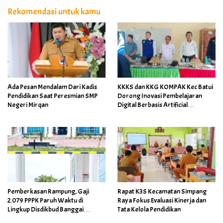
Rekomendasi untuk kamu
Ada Pesan Mendalam Dari Kadis
KKKS dan KKG KOMPAK Kec Batui
Pendidikan Saat Peresmian SMP
Dorong Inovasi Pembelajaran
Negeri Mirqan
Digital Berbasis Artificial
Intelligence
Pemberkasan Rampung, Gaji
Rapat K3S Kecamatan Simpang
2.079 PPPK Paruh Waktu di
Raya Fokus Evaluasi Kinerja dan
Lingkup Disdikbud Banggai
Tata Kelola Pendidikan
Ditarget Cair April 2026