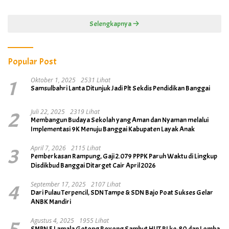
Selengkapnya
Popular Post
1
Oktober 1, 2025
2531 Lihat
Samsulbahri Lanta Ditunjuk Jadi Plt Sekdis Pendidikan Banggai
2
Juli 22, 2025
2319 Lihat
Membangun Budaya Sekolah yang Aman dan Nyaman melalui
Implementasi 9K Menuju Banggai Kabupaten Layak Anak
3
April 7, 2026
2115 Lihat
Pemberkasan Rampung, Gaji 2.079 PPPK Paruh Waktu di Lingkup
Disdikbud Banggai Ditarget Cair April 2026
4
September 17, 2025
2107 Lihat
Dari Pulau Terpencil, SDN Tampe & SDN Bajo Poat Sukses Gelar
ANBK Mandiri
Agustus 4, 2025
1955 Lihat
SMPN 5 Lamala Gotong Royong Sambut HUT RI ke-80 dan Lomba