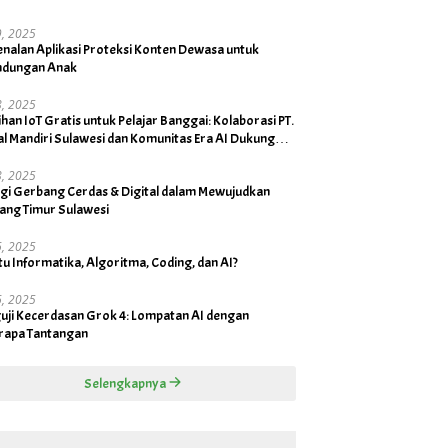
19, 2025
nalan Aplikasi Proteksi Konten Dewasa untuk
indungan Anak
18, 2025
ihan IoT Gratis untuk Pelajar Banggai: Kolaborasi PT.
al Mandiri Sulawesi dan Komunitas Era AI Dukung
Bupati
18, 2025
rgi Gerbang Cerdas & Digital dalam Mewujudkan
ang Timur Sulawesi
16, 2025
tu Informatika, Algoritma, Coding, dan AI?
16, 2025
uji Kecerdasan Grok 4: Lompatan AI dengan
rapa Tantangan
Selengkapnya