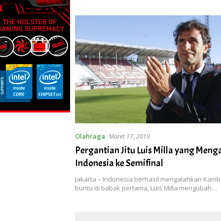
Olahraga
Maret 17, 2019
Pergantian Jitu Luis Milla yang Meng
Indonesia ke Semifinal
Jakarta – Indonesia berhasil mengalahkan Kamb
buntu di babak pertama, Luis Milla mengubah…