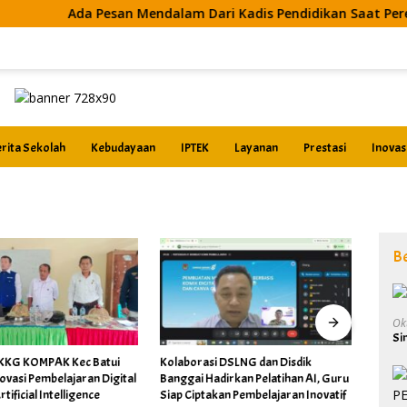
Ada Pesan Mendalam Dari Kadis Pendidikan Saat Peresmian SM
rita Sekolah
Kebudayaan
IPTEK
Layanan
Prestasi
Inovas
B
Ok
Si
i DSLNG dan Disdik
Sekdis Hadiri Langsung Kegiatan
Upaca
dirkan Pelatihan AI, Guru
KKG Toili Jaya Penyusunan Soal
Hardi
kan Pembelajaran Inovatif
ASAT Tahun 2026
Berla