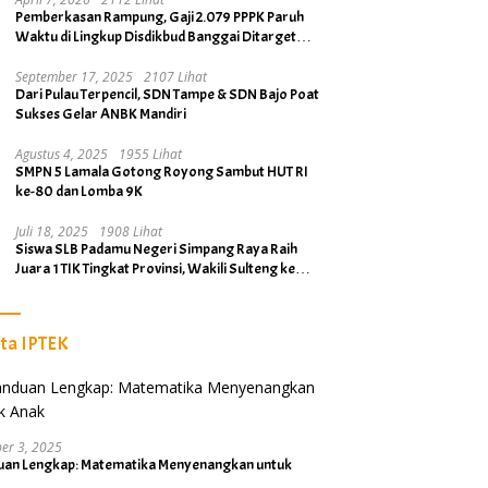
Pemberkasan Rampung, Gaji 2.079 PPPK Paruh
Waktu di Lingkup Disdikbud Banggai Ditarget
Cair April 2026
September 17, 2025
2107 Lihat
Dari Pulau Terpencil, SDN Tampe & SDN Bajo Poat
Sukses Gelar ANBK Mandiri
Agustus 4, 2025
1955 Lihat
SMPN 5 Lamala Gotong Royong Sambut HUT RI
ke-80 dan Lomba 9K
Juli 18, 2025
1908 Lihat
Siswa SLB Padamu Negeri Simpang Raya Raih
Juara 1 TIK Tingkat Provinsi, Wakili Sulteng ke
Tingkat Nasional
ita IPTEK
er 3, 2025
uan Lengkap: Matematika Menyenangkan untuk