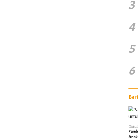
3
4
5
6
Ber
Oktob
Pand
Anak