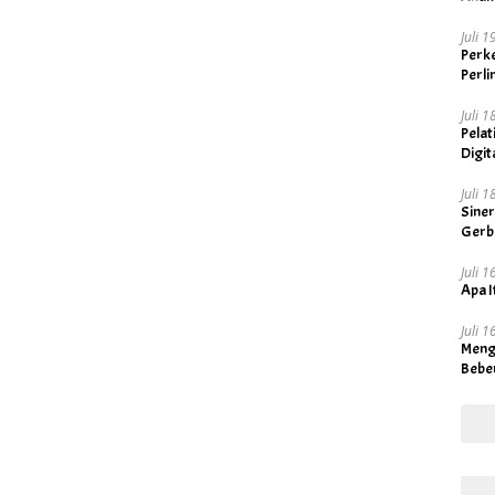
Juli 
Perke
Perl
Juli 
Pelat
Digit
Visi 
Juli 
Sine
Gerb
Juli 
Apa I
Juli 
Meng
Bebe