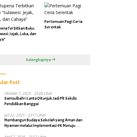
Pertemuan Pagi Ceria
Serentak
pena Terbitkan Buku
wesi: Jejak, Luka, dan
ya”
Selengkapnya
ular Post
Oktober 1, 2025
2528 Lihat
Samsulbahri Lanta Ditunjuk Jadi Plt Sekdis
Pendidikan Banggai
Juli 22, 2025
2317 Lihat
Membangun Budaya Sekolah yang Aman dan
Nyaman melalui Implementasi 9K Menuju
Banggai Kabupaten Layak Anak
April 7, 2026
2112 Lihat