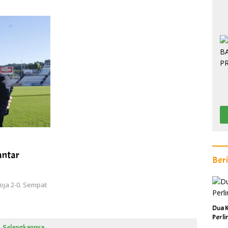
antar
Ber
oja 2-0. Sempat
Dua K
Perl
Selengkapnya