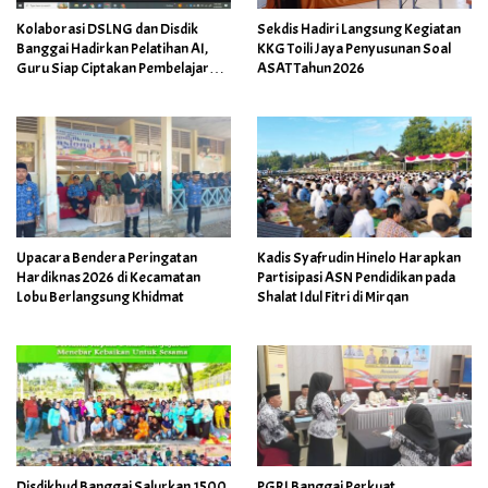
Kolaborasi DSLNG dan Disdik
Sekdis Hadiri Langsung Kegiatan
Banggai Hadirkan Pelatihan AI,
KKG Toili Jaya Penyusunan Soal
Guru Siap Ciptakan Pembelajaran
ASAT Tahun 2026
Inovatif
Upacara Bendera Peringatan
Kadis Syafrudin Hinelo Harapkan
Hardiknas 2026 di Kecamatan
Partisipasi ASN Pendidikan pada
Lobu Berlangsung Khidmat
Shalat Idul Fitri di Mirqan
Disdikbud Banggai Salurkan 1500
PGRI Banggai Perkuat