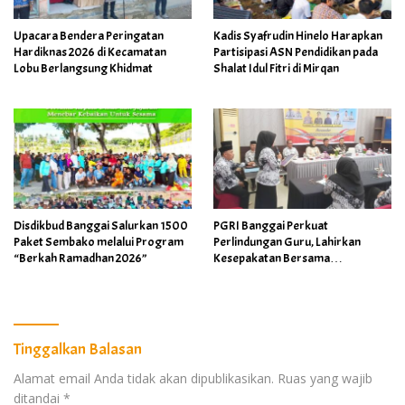
Upacara Bendera Peringatan
Kadis Syafrudin Hinelo Harapkan
Hardiknas 2026 di Kecamatan
Partisipasi ASN Pendidikan pada
Lobu Berlangsung Khidmat
Shalat Idul Fitri di Mirqan
Disdikbud Banggai Salurkan 1500
PGRI Banggai Perkuat
Paket Sembako melalui Program
Perlindungan Guru, Lahirkan
“Berkah Ramadhan 2026”
Kesepakatan Bersama
Implementasi Permendikdasmen
4/2026
Tinggalkan Balasan
Alamat email Anda tidak akan dipublikasikan.
Ruas yang wajib
ditandai
*