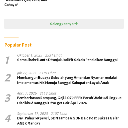
Cahaya”
Selengkapnya
Popular Post
1
Oktober 1, 2025
2531 Lihat
Samsulbahri Lanta Ditunjuk Jadi Plt Sekdis Pendidikan Banggai
2
Juli 22, 2025
2319 Lihat
Membangun Budaya Sekolah yang Aman dan Nyaman melalui
Implementasi 9K Menuju Banggai Kabupaten Layak Anak
3
April 7, 2026
2113 Lihat
Pemberkasan Rampung, Gaji 2.079 PPPK Paruh Waktu di Lingkup
Disdikbud Banggai Ditarget Cair April 2026
4
September 17, 2025
2107 Lihat
Dari Pulau Terpencil, SDN Tampe & SDN Bajo Poat Sukses Gelar
ANBK Mandiri