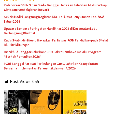
Kolaborasi DSLNG dan Disdik Banggai Hadirkan Pelatihan AI, Guru Siap
Ciptakan Pembelajaran Inovatif
Sekdis Hadiri Langsung Kegiatan KKG Toili Jaya Penyusunan Soal ASAT
Tahun 2026
Upacara Bendera Peringatan Hardiknas 2026 di Kecamatan Lobu
Berlangsung Khidmat
Kadis Syafrudin Hinelo Harapkan Partisipasi ASN Pendidikan pada Shalat
Idul Fitri di Mirqan
Disdikbud Banggai Salurkan 1500 Paket Sembako melalui Program
“Berkah Ramadhan 2026”
PGRI Banggai Perkuat Perlindungan Guru, Lahirkan Kesepakatan
Bersama Implementasi Permendikdasmen 4/2026
Post Views:
655