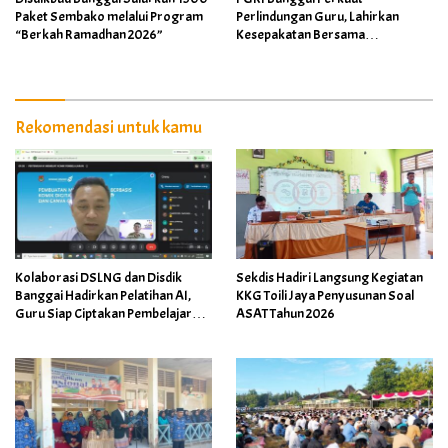
Paket Sembako melalui Program
Perlindungan Guru, Lahirkan
“Berkah Ramadhan 2026”
Kesepakatan Bersama
Implementasi Permendikdasmen
4/2026
Rekomendasi untuk kamu
Kolaborasi DSLNG dan Disdik
Sekdis Hadiri Langsung Kegiatan
Banggai Hadirkan Pelatihan AI,
KKG Toili Jaya Penyusunan Soal
Guru Siap Ciptakan Pembelajaran
ASAT Tahun 2026
Inovatif