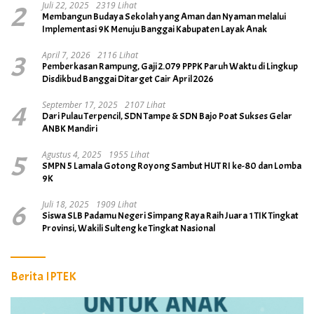
2
Juli 22, 2025
2319 Lihat
Membangun Budaya Sekolah yang Aman dan Nyaman melalui
Implementasi 9K Menuju Banggai Kabupaten Layak Anak
3
April 7, 2026
2116 Lihat
Pemberkasan Rampung, Gaji 2.079 PPPK Paruh Waktu di Lingkup
Disdikbud Banggai Ditarget Cair April 2026
4
September 17, 2025
2107 Lihat
Dari Pulau Terpencil, SDN Tampe & SDN Bajo Poat Sukses Gelar
ANBK Mandiri
5
Agustus 4, 2025
1955 Lihat
SMPN 5 Lamala Gotong Royong Sambut HUT RI ke-80 dan Lomba
9K
6
Juli 18, 2025
1909 Lihat
Siswa SLB Padamu Negeri Simpang Raya Raih Juara 1 TIK Tingkat
Provinsi, Wakili Sulteng ke Tingkat Nasional
Berita IPTEK