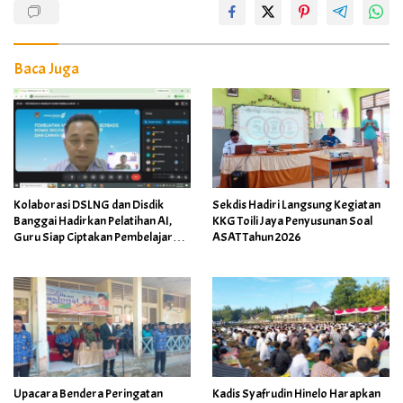
Baca Juga
Kolaborasi DSLNG dan Disdik
Sekdis Hadiri Langsung Kegiatan
Banggai Hadirkan Pelatihan AI,
KKG Toili Jaya Penyusunan Soal
Guru Siap Ciptakan Pembelajaran
ASAT Tahun 2026
Inovatif
Upacara Bendera Peringatan
Kadis Syafrudin Hinelo Harapkan