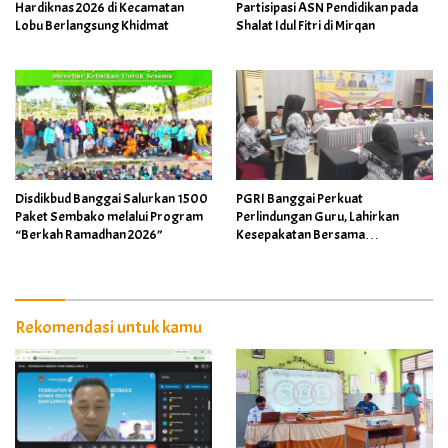
Hardiknas 2026 di Kecamatan
Partisipasi ASN Pendidikan pada
Lobu Berlangsung Khidmat
Shalat Idul Fitri di Mirqan
Disdikbud Banggai Salurkan 1500
PGRI Banggai Perkuat
Paket Sembako melalui Program
Perlindungan Guru, Lahirkan
“Berkah Ramadhan 2026”
Kesepakatan Bersama
Implementasi Permendikdasmen
4/2026
Rekomendasi untuk kamu