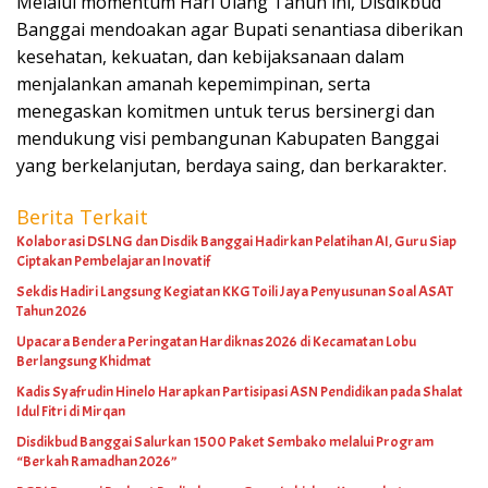
Melalui momentum Hari Ulang Tahun ini, Disdikbud
Banggai mendoakan agar Bupati senantiasa diberikan
kesehatan, kekuatan, dan kebijaksanaan dalam
menjalankan amanah kepemimpinan, serta
menegaskan komitmen untuk terus bersinergi dan
mendukung visi pembangunan Kabupaten Banggai
yang berkelanjutan, berdaya saing, dan berkarakter.
Berita Terkait
Kolaborasi DSLNG dan Disdik Banggai Hadirkan Pelatihan AI, Guru Siap
Ciptakan Pembelajaran Inovatif
Sekdis Hadiri Langsung Kegiatan KKG Toili Jaya Penyusunan Soal ASAT
Tahun 2026
Upacara Bendera Peringatan Hardiknas 2026 di Kecamatan Lobu
Berlangsung Khidmat
Kadis Syafrudin Hinelo Harapkan Partisipasi ASN Pendidikan pada Shalat
Idul Fitri di Mirqan
Disdikbud Banggai Salurkan 1500 Paket Sembako melalui Program
“Berkah Ramadhan 2026”