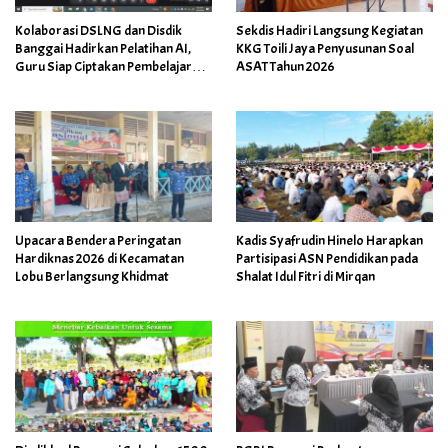
Kolaborasi DSLNG dan Disdik
Sekdis Hadiri Langsung Kegiatan
Banggai Hadirkan Pelatihan AI,
KKG Toili Jaya Penyusunan Soal
Guru Siap Ciptakan Pembelajaran
ASAT Tahun 2026
Inovatif
Upacara Bendera Peringatan
Kadis Syafrudin Hinelo Harapkan
Hardiknas 2026 di Kecamatan
Partisipasi ASN Pendidikan pada
Lobu Berlangsung Khidmat
Shalat Idul Fitri di Mirqan