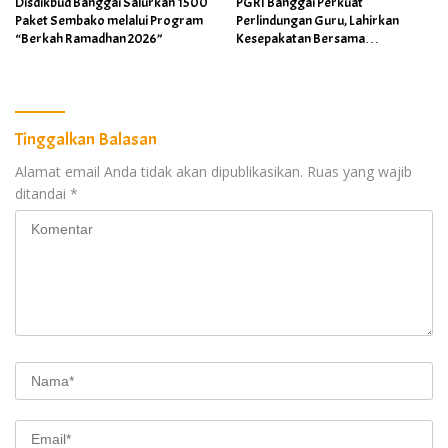
Disdikbud Banggai Salurkan 1500
PGRI Banggai Perkuat
Paket Sembako melalui Program
Perlindungan Guru, Lahirkan
“Berkah Ramadhan 2026”
Kesepakatan Bersama
Implementasi Permendikdasmen
4/2026
Tinggalkan Balasan
Alamat email Anda tidak akan dipublikasikan.
Ruas yang wajib
ditandai
*