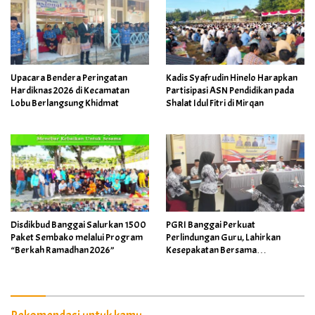
Upacara Bendera Peringatan
Kadis Syafrudin Hinelo Harapkan
Hardiknas 2026 di Kecamatan
Partisipasi ASN Pendidikan pada
Lobu Berlangsung Khidmat
Shalat Idul Fitri di Mirqan
Disdikbud Banggai Salurkan 1500
PGRI Banggai Perkuat
Paket Sembako melalui Program
Perlindungan Guru, Lahirkan
“Berkah Ramadhan 2026”
Kesepakatan Bersama
Implementasi Permendikdasmen
4/2026