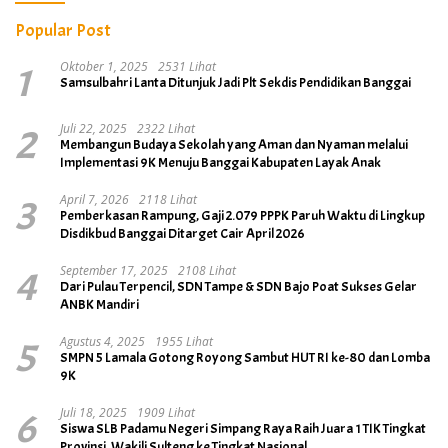
Popular Post
1
Oktober 1, 2025
2531 Lihat
Samsulbahri Lanta Ditunjuk Jadi Plt Sekdis Pendidikan Banggai
2
Juli 22, 2025
2322 Lihat
Membangun Budaya Sekolah yang Aman dan Nyaman melalui
Implementasi 9K Menuju Banggai Kabupaten Layak Anak
3
April 7, 2026
2118 Lihat
Pemberkasan Rampung, Gaji 2.079 PPPK Paruh Waktu di Lingkup
Disdikbud Banggai Ditarget Cair April 2026
4
September 17, 2025
2108 Lihat
Dari Pulau Terpencil, SDN Tampe & SDN Bajo Poat Sukses Gelar
ANBK Mandiri
5
Agustus 4, 2025
1955 Lihat
SMPN 5 Lamala Gotong Royong Sambut HUT RI ke-80 dan Lomba
9K
6
Juli 18, 2025
1909 Lihat
Siswa SLB Padamu Negeri Simpang Raya Raih Juara 1 TIK Tingkat
Provinsi, Wakili Sulteng ke Tingkat Nasional