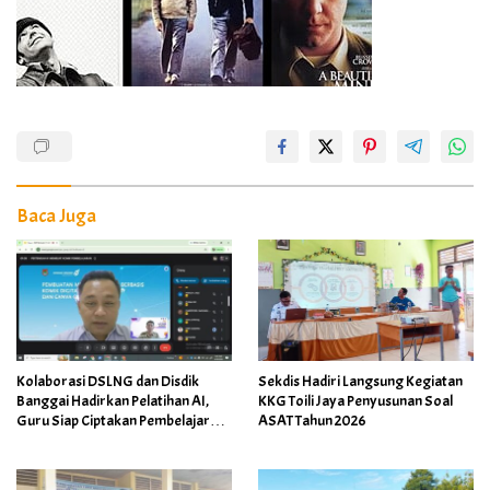
Baca Juga
Kolaborasi DSLNG dan Disdik
Sekdis Hadiri Langsung Kegiatan
Banggai Hadirkan Pelatihan AI,
KKG Toili Jaya Penyusunan Soal
Guru Siap Ciptakan Pembelajaran
ASAT Tahun 2026
Inovatif