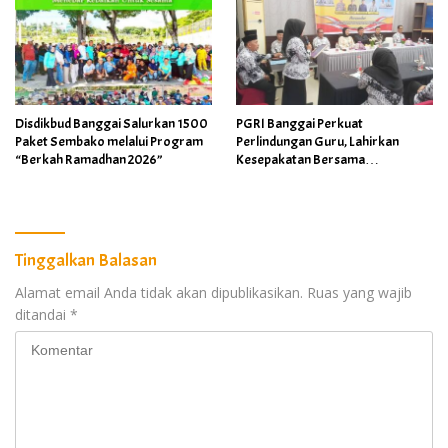
Disdikbud Banggai Salurkan 1500
PGRI Banggai Perkuat
Paket Sembako melalui Program
Perlindungan Guru, Lahirkan
“Berkah Ramadhan 2026”
Kesepakatan Bersama
Implementasi Permendikdasmen
4/2026
Tinggalkan Balasan
Alamat email Anda tidak akan dipublikasikan.
Ruas yang wajib
ditandai
*