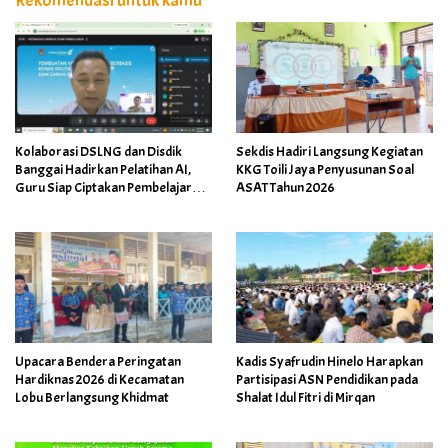
Rekomendasi untuk kamu
Kolaborasi DSLNG dan Disdik
Sekdis Hadiri Langsung Kegiatan
Banggai Hadirkan Pelatihan AI,
KKG Toili Jaya Penyusunan Soal
Guru Siap Ciptakan Pembelajaran
ASAT Tahun 2026
Inovatif
Upacara Bendera Peringatan
Kadis Syafrudin Hinelo Harapkan
Hardiknas 2026 di Kecamatan
Partisipasi ASN Pendidikan pada
Lobu Berlangsung Khidmat
Shalat Idul Fitri di Mirqan