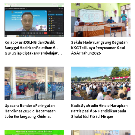
Kolaborasi DSLNG dan Disdik
Sekdis Hadiri Langsung Kegiatan
Banggai Hadirkan Pelatihan AI,
KKG Toili Jaya Penyusunan Soal
Guru Siap Ciptakan Pembelajaran
ASAT Tahun 2026
Inovatif
Upacara Bendera Peringatan
Kadis Syafrudin Hinelo Harapkan
Hardiknas 2026 di Kecamatan
Partisipasi ASN Pendidikan pada
Lobu Berlangsung Khidmat
Shalat Idul Fitri di Mirqan