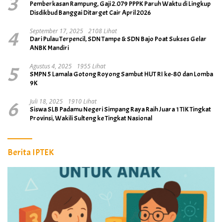
3
Pemberkasan Rampung, Gaji 2.079 PPPK Paruh Waktu di Lingkup
Disdikbud Banggai Ditarget Cair April 2026
4
September 17, 2025
2108 Lihat
Dari Pulau Terpencil, SDN Tampe & SDN Bajo Poat Sukses Gelar
ANBK Mandiri
5
Agustus 4, 2025
1955 Lihat
SMPN 5 Lamala Gotong Royong Sambut HUT RI ke-80 dan Lomba
9K
6
Juli 18, 2025
1910 Lihat
Siswa SLB Padamu Negeri Simpang Raya Raih Juara 1 TIK Tingkat
Provinsi, Wakili Sulteng ke Tingkat Nasional
Berita IPTEK