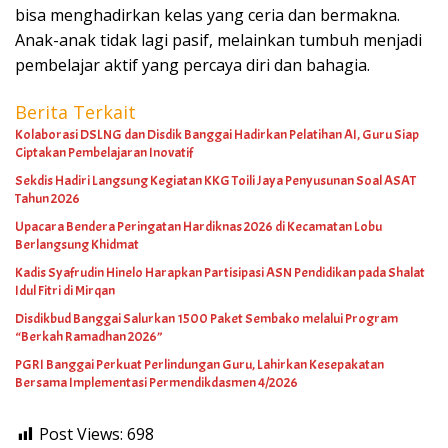
bisa menghadirkan kelas yang ceria dan bermakna.
Anak-anak tidak lagi pasif, melainkan tumbuh menjadi
pembelajar aktif yang percaya diri dan bahagia.
Berita Terkait
Kolaborasi DSLNG dan Disdik Banggai Hadirkan Pelatihan AI, Guru Siap
Ciptakan Pembelajaran Inovatif
Sekdis Hadiri Langsung Kegiatan KKG Toili Jaya Penyusunan Soal ASAT
Tahun 2026
Upacara Bendera Peringatan Hardiknas 2026 di Kecamatan Lobu
Berlangsung Khidmat
Kadis Syafrudin Hinelo Harapkan Partisipasi ASN Pendidikan pada Shalat
Idul Fitri di Mirqan
Disdikbud Banggai Salurkan 1500 Paket Sembako melalui Program
“Berkah Ramadhan 2026”
PGRI Banggai Perkuat Perlindungan Guru, Lahirkan Kesepakatan
Bersama Implementasi Permendikdasmen 4/2026
Post Views:
698