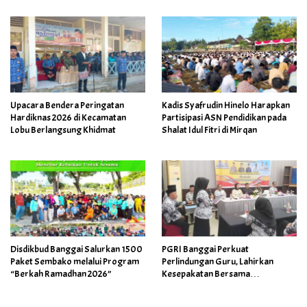
Upacara Bendera Peringatan
Kadis Syafrudin Hinelo Harapkan
Hardiknas 2026 di Kecamatan
Partisipasi ASN Pendidikan pada
Lobu Berlangsung Khidmat
Shalat Idul Fitri di Mirqan
Disdikbud Banggai Salurkan 1500
PGRI Banggai Perkuat
Paket Sembako melalui Program
Perlindungan Guru, Lahirkan
“Berkah Ramadhan 2026”
Kesepakatan Bersama
Implementasi Permendikdasmen
4/2026