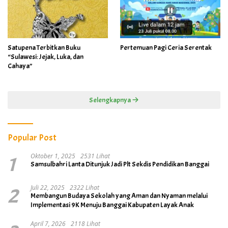
Satupena Terbitkan Buku
Pertemuan Pagi Ceria Serentak
“Sulawesi: Jejak, Luka, dan
Cahaya”
Selengkapnya
Popular Post
1
Oktober 1, 2025
2531 Lihat
Samsulbahri Lanta Ditunjuk Jadi Plt Sekdis Pendidikan Banggai
2
Juli 22, 2025
2322 Lihat
Membangun Budaya Sekolah yang Aman dan Nyaman melalui
Implementasi 9K Menuju Banggai Kabupaten Layak Anak
April 7, 2026
2118 Lihat