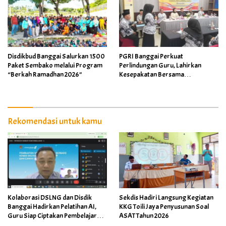
Disdikbud Banggai Salurkan 1500
PGRI Banggai Perkuat
Paket Sembako melalui Program
Perlindungan Guru, Lahirkan
“Berkah Ramadhan 2026”
Kesepakatan Bersama
Implementasi Permendikdasmen
4/2026
Rekomendasi untuk kamu
Kolaborasi DSLNG dan Disdik
Sekdis Hadiri Langsung Kegiatan
Banggai Hadirkan Pelatihan AI,
KKG Toili Jaya Penyusunan Soal
Guru Siap Ciptakan Pembelajaran
ASAT Tahun 2026
Inovatif