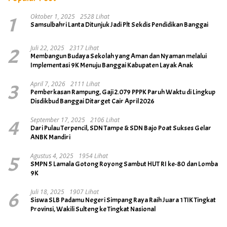
1
Oktober 1, 2025
2528 Lihat
Samsulbahri Lanta Ditunjuk Jadi Plt Sekdis Pendidikan Banggai
2
Juli 22, 2025
2317 Lihat
Membangun Budaya Sekolah yang Aman dan Nyaman melalui
Implementasi 9K Menuju Banggai Kabupaten Layak Anak
3
April 7, 2026
2111 Lihat
Pemberkasan Rampung, Gaji 2.079 PPPK Paruh Waktu di Lingkup
Disdikbud Banggai Ditarget Cair April 2026
4
September 17, 2025
2106 Lihat
Dari Pulau Terpencil, SDN Tampe & SDN Bajo Poat Sukses Gelar
ANBK Mandiri
5
Agustus 4, 2025
1954 Lihat
SMPN 5 Lamala Gotong Royong Sambut HUT RI ke-80 dan Lomba
9K
6
Juli 18, 2025
1907 Lihat
Siswa SLB Padamu Negeri Simpang Raya Raih Juara 1 TIK Tingkat
Provinsi, Wakili Sulteng ke Tingkat Nasional