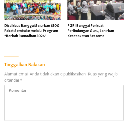
Disdikbud Banggai Salurkan 1500
PGRI Banggai Perkuat
Paket Sembako melalui Program
Perlindungan Guru, Lahirkan
“Berkah Ramadhan 2026”
Kesepakatan Bersama
Implementasi Permendikdasmen
4/2026
Tinggalkan Balasan
Alamat email Anda tidak akan dipublikasikan.
Ruas yang wajib
ditandai
*