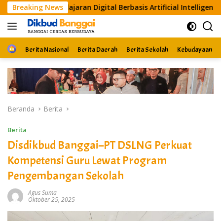
Langsung
gital Berbasis Artificial Intelligence
Breaking News
Kolaborasi DSLN
ke
konten
Home
Berita Nasional
Berita Daerah
Berita Sekolah
Kebudayaan
Beranda
Berita
Berita
Disdikbud Banggai–PT DSLNG Perkuat
Kompetensi Guru Lewat Program
Pengembangan Sekolah
Agus Suma
Oktober 25, 2025