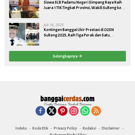
Siswa SLB Padamu Negeri Simpang Raya Raih
Juara 1 TIK Tingkat Provinsi, Wakili Sulteng ke
Tingkat Nasional
Juli 16, 2025
Kontingen Banggai Ukir Prestasi di O2SN
Sulteng 2025, Raih Tiga Perak dan Satu
Perunggu
Selengkapnya
Indeks
Kode Etik
Privacy Policy
Redaksi
Disclaimer
Pedoman Media Siber