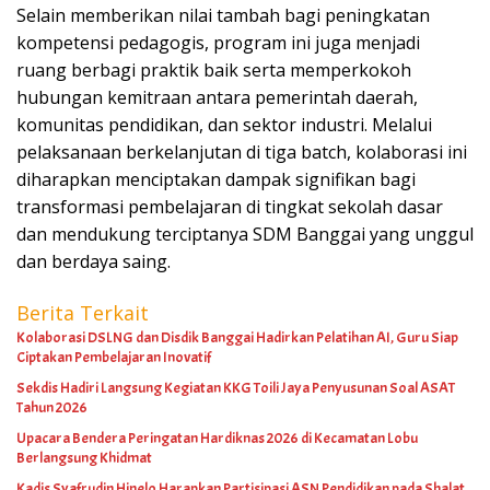
Selain memberikan nilai tambah bagi peningkatan
kompetensi pedagogis, program ini juga menjadi
ruang berbagi praktik baik serta memperkokoh
hubungan kemitraan antara pemerintah daerah,
komunitas pendidikan, dan sektor industri. Melalui
pelaksanaan berkelanjutan di tiga batch, kolaborasi ini
diharapkan menciptakan dampak signifikan bagi
transformasi pembelajaran di tingkat sekolah dasar
dan mendukung terciptanya SDM Banggai yang unggul
dan berdaya saing.
Berita Terkait
Kolaborasi DSLNG dan Disdik Banggai Hadirkan Pelatihan AI, Guru Siap
Ciptakan Pembelajaran Inovatif
Sekdis Hadiri Langsung Kegiatan KKG Toili Jaya Penyusunan Soal ASAT
Tahun 2026
Upacara Bendera Peringatan Hardiknas 2026 di Kecamatan Lobu
Berlangsung Khidmat
Kadis Syafrudin Hinelo Harapkan Partisipasi ASN Pendidikan pada Shalat