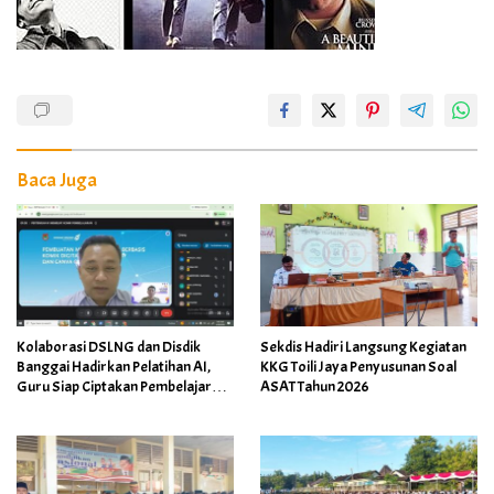
Baca Juga
Kolaborasi DSLNG dan Disdik
Sekdis Hadiri Langsung Kegiatan
Banggai Hadirkan Pelatihan AI,
KKG Toili Jaya Penyusunan Soal
Guru Siap Ciptakan Pembelajaran
ASAT Tahun 2026
Inovatif