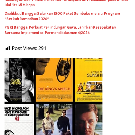
Idul Fitri di Mirqan
Disdikbud Banggai Salurkan 1500 Paket Sembako melalui Program
“Berkah Ramadhan 2026”
PGRI Banggai Perkuat Perlindungan Guru, Lahirkan Kesepakatan
Bersama Implementasi Permendikdasmen 4/2026
Post Views:
291