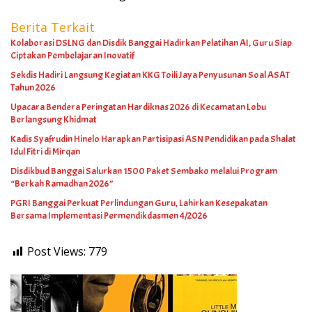
Berita Terkait
Kolaborasi DSLNG dan Disdik Banggai Hadirkan Pelatihan AI, Guru Siap
Ciptakan Pembelajaran Inovatif
Sekdis Hadiri Langsung Kegiatan KKG Toili Jaya Penyusunan Soal ASAT
Tahun 2026
Upacara Bendera Peringatan Hardiknas 2026 di Kecamatan Lobu
Berlangsung Khidmat
Kadis Syafrudin Hinelo Harapkan Partisipasi ASN Pendidikan pada Shalat
Idul Fitri di Mirqan
Disdikbud Banggai Salurkan 1500 Paket Sembako melalui Program
“Berkah Ramadhan 2026”
PGRI Banggai Perkuat Perlindungan Guru, Lahirkan Kesepakatan
Bersama Implementasi Permendikdasmen 4/2026
Post Views:
779