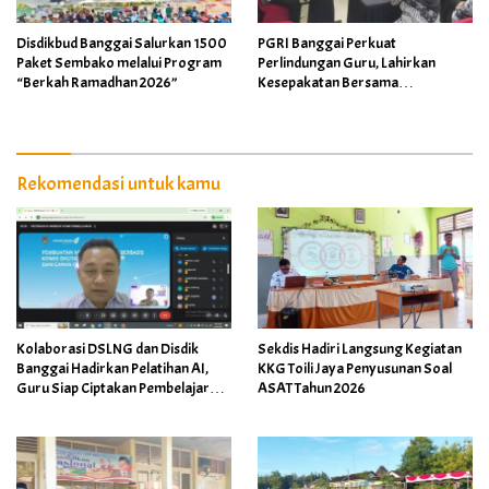
Disdikbud Banggai Salurkan 1500
PGRI Banggai Perkuat
Paket Sembako melalui Program
Perlindungan Guru, Lahirkan
“Berkah Ramadhan 2026”
Kesepakatan Bersama
Implementasi Permendikdasmen
4/2026
Rekomendasi untuk kamu
Kolaborasi DSLNG dan Disdik
Sekdis Hadiri Langsung Kegiatan
Banggai Hadirkan Pelatihan AI,
KKG Toili Jaya Penyusunan Soal
Guru Siap Ciptakan Pembelajaran
ASAT Tahun 2026
Inovatif