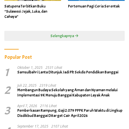
Satupena Terbitkan Buku
Pertemuan Pagi Ceria Serentak
“Sulawesi: Jejak, Luka, dan
Cahaya”
Selengkapnya
Popular Post
1
Oktober 1, 2025
2531 Lihat
Samsulbahri Lanta Ditunjuk Jadi Plt Sekdis Pendidikan Banggai
2
Juli 22, 2025
2319 Lihat
Membangun Budaya Sekolah yang Aman dan Nyaman melalui
Implementasi 9K Menuju Banggai Kabupaten Layak Anak
3
April 7, 2026
2116 Lihat
Pemberkasan Rampung, Gaji 2.079 PPPK Paruh Waktu di Lingkup
Disdikbud Banggai Ditarget Cair April 2026
September 17, 2025
2107 Lihat