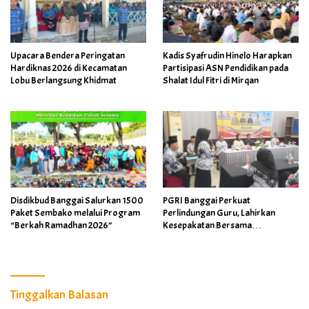
Upacara Bendera Peringatan
Kadis Syafrudin Hinelo Harapkan
Hardiknas 2026 di Kecamatan
Partisipasi ASN Pendidikan pada
Lobu Berlangsung Khidmat
Shalat Idul Fitri di Mirqan
Disdikbud Banggai Salurkan 1500
PGRI Banggai Perkuat
Paket Sembako melalui Program
Perlindungan Guru, Lahirkan
“Berkah Ramadhan 2026”
Kesepakatan Bersama
Implementasi Permendikdasmen
4/2026
Tinggalkan Balasan