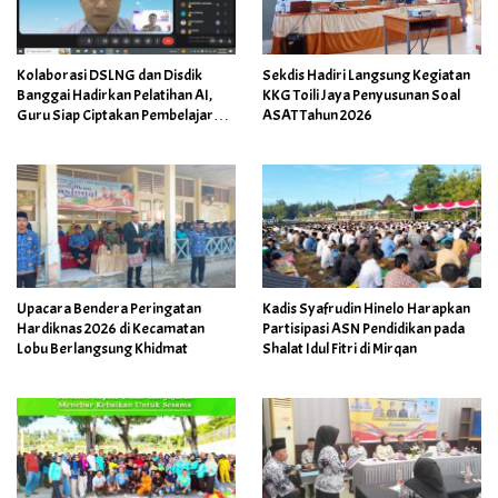
Kolaborasi DSLNG dan Disdik
Sekdis Hadiri Langsung Kegiatan
Banggai Hadirkan Pelatihan AI,
KKG Toili Jaya Penyusunan Soal
Guru Siap Ciptakan Pembelajaran
ASAT Tahun 2026
Inovatif
Upacara Bendera Peringatan
Kadis Syafrudin Hinelo Harapkan
Hardiknas 2026 di Kecamatan
Partisipasi ASN Pendidikan pada
Lobu Berlangsung Khidmat
Shalat Idul Fitri di Mirqan