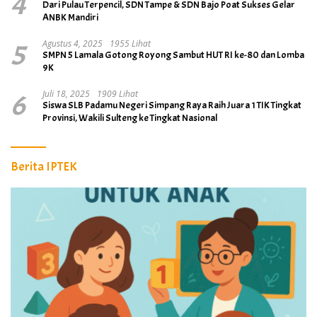
4
Dari Pulau Terpencil, SDN Tampe & SDN Bajo Poat Sukses Gelar
ANBK Mandiri
5
Agustus 4, 2025
1955 Lihat
SMPN 5 Lamala Gotong Royong Sambut HUT RI ke-80 dan Lomba
9K
6
Juli 18, 2025
1909 Lihat
Siswa SLB Padamu Negeri Simpang Raya Raih Juara 1 TIK Tingkat
Provinsi, Wakili Sulteng ke Tingkat Nasional
Berita IPTEK