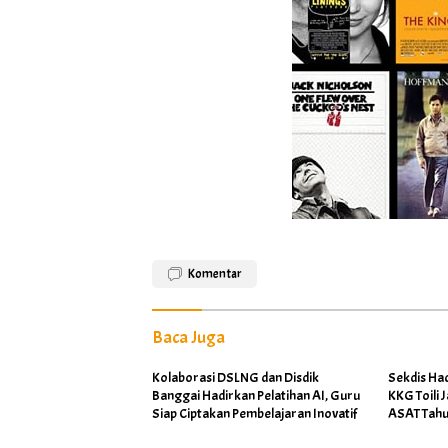
Komentar
Baca Juga
Kolaborasi DSLNG dan Disdik
Sekdis Ha
Banggai Hadirkan Pelatihan AI, Guru
KKG Toili 
Siap Ciptakan Pembelajaran Inovatif
ASAT Tahu