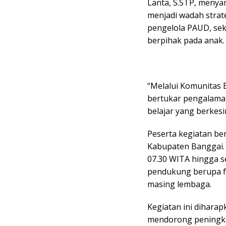
Lanta, S.STP, menya
menjadi wadah strate
pengelola PAUD, se
berpihak pada anak.
“Melalui Komunitas B
bertukar pengalama
belajar yang berkes
Peserta kegiatan ber
Kabupaten Banggai. 
07.30 WITA hingga s
pendukung berupa fo
masing lembaga.
Kegiatan ini dihara
mendorong peningkat