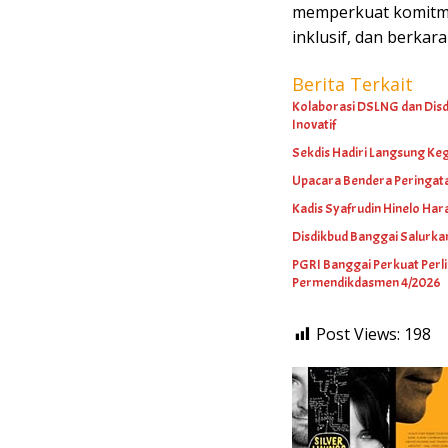
memperkuat komitme
inklusif, dan berkar
Berita Terkait
Kolaborasi DSLNG dan Disdi
Inovatif
Sekdis Hadiri Langsung Keg
Upacara Bendera Peringat
Kadis Syafrudin Hinelo Hara
Disdikbud Banggai Salurk
PGRI Banggai Perkuat Perl
Permendikdasmen 4/2026
Post Views:
198