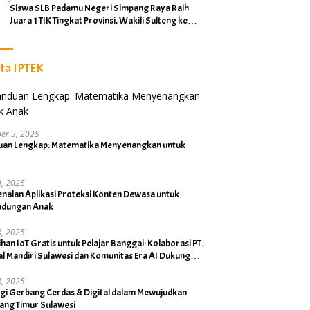
Siswa SLB Padamu Negeri Simpang Raya Raih
Juara 1 TIK Tingkat Provinsi, Wakili Sulteng ke
Tingkat Nasional
ita IPTEK
er 3, 2025
uan Lengkap: Matematika Menyenangkan untuk
19, 2025
nalan Aplikasi Proteksi Konten Dewasa untuk
indungan Anak
18, 2025
ihan IoT Gratis untuk Pelajar Banggai: Kolaborasi PT.
al Mandiri Sulawesi dan Komunitas Era AI Dukung
Bupati
18, 2025
rgi Gerbang Cerdas & Digital dalam Mewujudkan
ang Timur Sulawesi