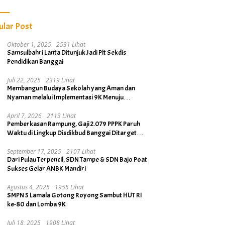
ular Post
Oktober 1, 2025
2531 Lihat
Samsulbahri Lanta Ditunjuk Jadi Plt Sekdis
Pendidikan Banggai
Juli 22, 2025
2319 Lihat
Membangun Budaya Sekolah yang Aman dan
Nyaman melalui Implementasi 9K Menuju
Banggai Kabupaten Layak Anak
April 7, 2026
2113 Lihat
Pemberkasan Rampung, Gaji 2.079 PPPK Paruh
Waktu di Lingkup Disdikbud Banggai Ditarget
Cair April 2026
September 17, 2025
2107 Lihat
Dari Pulau Terpencil, SDN Tampe & SDN Bajo Poat
Sukses Gelar ANBK Mandiri
Agustus 4, 2025
1955 Lihat
SMPN 5 Lamala Gotong Royong Sambut HUT RI
ke-80 dan Lomba 9K
Juli 18, 2025
1908 Lihat