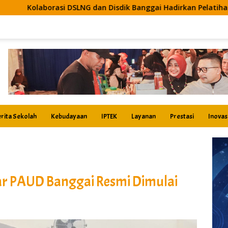
dan Disdik Banggai Hadirkan Pelatihan AI, Guru Siap Ciptakan 
rita Sekolah
Kebudayaan
IPTEK
Layanan
Prestasi
Inovas
ar PAUD Banggai Resmi Dimulai