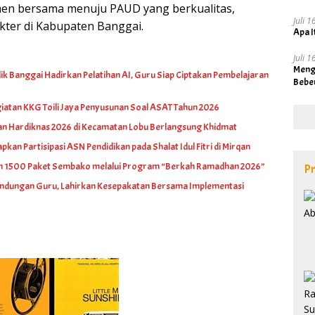
n bersama menuju PAUD yang berkualitas,
Juli 
akter di Kabupaten Banggai.
Apa I
Juli 
Meng
k Banggai Hadirkan Pelatihan AI, Guru Siap Ciptakan Pembelajaran
Bebe
iatan KKG Toili Jaya Penyusunan Soal ASAT Tahun 2026
an Hardiknas 2026 di Kecamatan Lobu Berlangsung Khidmat
pkan Partisipasi ASN Pendidikan pada Shalat Idul Fitri di Mirqan
an 1500 Paket Sembako melalui Program “Berkah Ramadhan 2026”
Pr
indungan Guru, Lahirkan Kesepakatan Bersama Implementasi