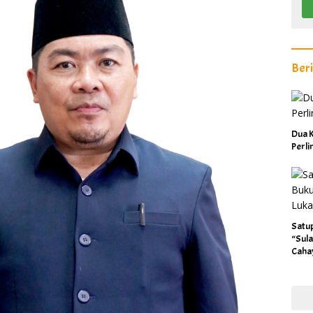
Ber
Dua K
Perl
Satu
“Sula
Caha