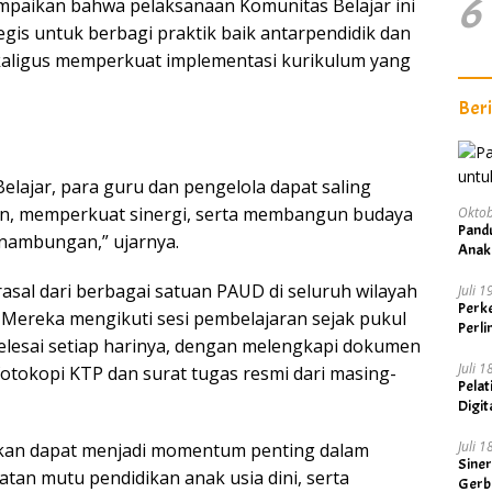
6
mpaikan bahwa pelaksanaan Komunitas Belajar ini
gis untuk berbagi praktik baik antarpendidik dan
kaligus memperkuat implementasi kurikulum yang
Ber
elajar, para guru dan pengelola dapat saling
n, memperkuat sinergi, serta membangun budaya
Oktob
Pand
inambungan,” ujarnya.
Anak
asal dari berbagai satuan PAUD di seluruh wilayah
Juli 
Perke
Mereka mengikuti sesi pembelajaran sejak pukul
Perl
elesai setiap harinya, dengan melengkapi dokumen
Juli 
tokopi KTP dan surat tugas resmi dari masing-
Pelat
Digit
Visi 
Juli 
pkan dapat menjadi momentum penting dalam
Sine
an mutu pendidikan anak usia dini, serta
Gerb