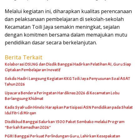
Melalui kegiatan ini, diharapkan kualitas perencanaan
dan pelaksanaan pembelajaran di sekolah-sekolah
Kecamatan Toili Jaya semakin meningkat, sejalan
dengan komitmen bersama dalam memajukan mutu
pendidikan dasar secara berkelanjutan.
Berita Terkait
Kolaborasi DSLNG dan Disdik Banggai Hadirkan Pelatihan AI, Guru Siap
Ciptakan Pembelajaran Inovatif
Sekdis Hadiri Langsung Kegiatan KKG Toili Jaya Penyusunan Soal ASAT
Tahun 2026
Upacara Bendera Peringatan Hardiknas 2026 di Kecamatan Lobu
Berlangsung Khidmat
Kadis Syafrudin Hinelo Harapkan Partisipasi ASN Pendidikan pada Shalat
Idul Fitri di Mirqan
Disdikbud Banggai Salurkan 1500 Paket Sembako melalui Program
“Berkah Ramadhan 2026”
PGRI Banggai Perkuat Perlindungan Guru, Lahirkan Kesepakatan