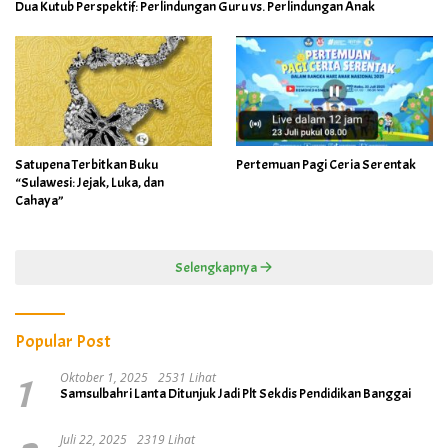
Dua Kutub Perspektif: Perlindungan Guru vs. Perlindungan Anak
Satupena Terbitkan Buku
Pertemuan Pagi Ceria Serentak
“Sulawesi: Jejak, Luka, dan
Cahaya”
Selengkapnya
Popular Post
1
Oktober 1, 2025
2531 Lihat
Samsulbahri Lanta Ditunjuk Jadi Plt Sekdis Pendidikan Banggai
Juli 22, 2025
2319 Lihat