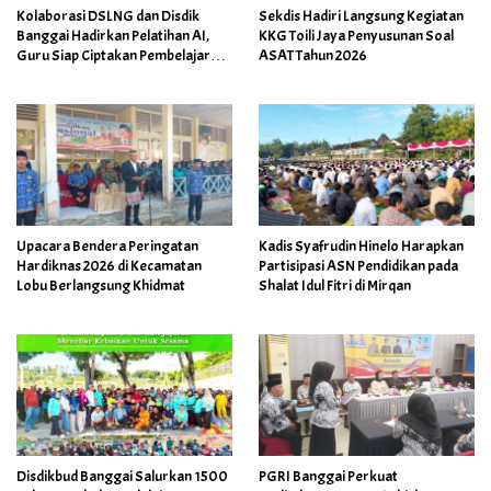
Kolaborasi DSLNG dan Disdik
Sekdis Hadiri Langsung Kegiatan
Banggai Hadirkan Pelatihan AI,
KKG Toili Jaya Penyusunan Soal
Guru Siap Ciptakan Pembelajaran
ASAT Tahun 2026
Inovatif
Upacara Bendera Peringatan
Kadis Syafrudin Hinelo Harapkan
Hardiknas 2026 di Kecamatan
Partisipasi ASN Pendidikan pada
Lobu Berlangsung Khidmat
Shalat Idul Fitri di Mirqan
Disdikbud Banggai Salurkan 1500
PGRI Banggai Perkuat