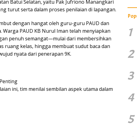
tan Batui Selatan, yaitu Pak Jufriono Manangkari
ang turut serta dalam proses penilaian di lapangan.
Pop
ambut dengan hangat oleh guru-guru PAUD dan
1
a. Warga PAUD KB Nurul Iman telah menyiapkan
gan penuh semangat—mulai dari membersihkan
s ruang kelas, hingga membuat sudut baca dan
2
wujud nyata dari penerapan 9K.
3
Penting
aian ini, tim menilai sembilan aspek utama dalam
4
5