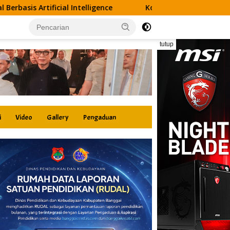
lligence
Kolaborasi DSLNG dan Disdik Banggai Hadirkan 
tutup
i
Video
Gallery
Pengaduan