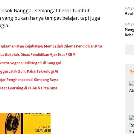
Juli 
pelosok Banggai, semangat besar tumbuh—
Apa I
yang bukan hanya tempat belajar, tapi juga
Juli 
gia.
Meng
Bebe
 Hukuman atau Kejahatan? Membedah Dilema Pendidikan Kita
us Sekolah, Dinas Pendidikan Ajak Ikut PKBM
asta Segera Jadi Negeri di Banggai
Pr
gai Latih Guru Pakai Teknologi AI
 Fajar Pengharapan di Simpang Raya
Deep Learning di TK ABA Tirta Jaya