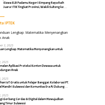
Siswa SLB Padamu Negeri Simpang Raya Raih
Juara 1 TIK Tingkat Provinsi, Wakili Sulteng ke
Tingkat Nasional
ita IPTEK
er 3, 2025
uan Lengkap: Matematika Menyenangkan untuk
19, 2025
nalan Aplikasi Proteksi Konten Dewasa untuk
indungan Anak
18, 2025
ihan IoT Gratis untuk Pelajar Banggai: Kolaborasi PT.
al Mandiri Sulawesi dan Komunitas Era AI Dukung
Bupati
18, 2025
rgi Gerbang Cerdas & Digital dalam Mewujudkan
ang Timur Sulawesi