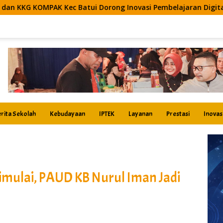
ui Dorong Inovasi Pembelajaran Digital Berbasis Artificial Inte
rita Sekolah
Kebudayaan
IPTEK
Layanan
Prestasi
Inovas
mulai, PAUD KB Nurul Iman Jadi