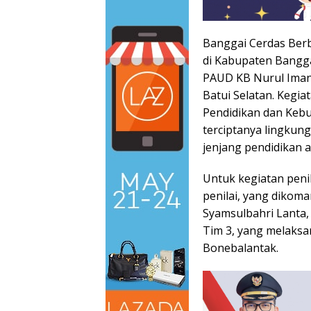
Banggai Cerdas Berb
di Kabupaten Banggai
PAUD KB Nurul Iman
Batui Selatan. Kegi
Pendidikan dan Keb
terciptanya lingkun
jenjang pendidikan a
Untuk kegiatan peni
penilai, yang dikom
Syamsulbahri Lanta, 
Tim 3, yang melaksa
Bonebalantak.