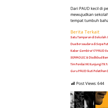
Dari PAUD kecil di 
mewujudkan sekolah 
tempat tumbuh baha
Berita Terkait
Satu Tamparan di Sekolah:
Dua Bersaudara di Sepa Put
Kabar Gembira! 17 PAUD Sw
SEAMOLEC & Disdikbud Bang
Tim Penilai 9K Kunjungi TK
Guru PAUD Ikuti Pelatihan 
Post Views:
644