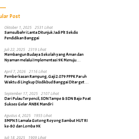
ular Post
Oktober 1, 2025
2531 Lihat
Samsulbahri Lanta Ditunjuk Jadi Plt Sekdis
Pendidikan Banggai
Juli 22, 2025
2319 Lihat
Membangun Budaya Sekolah yang Aman dan
Nyaman melalui Implementasi 9K Menuju
Banggai Kabupaten Layak Anak
April 7, 2026
2116 Lihat
Pemberkasan Rampung, Gaji 2.079 PPPK Paruh
Waktu di Lingkup Disdikbud Banggai Ditarget
Cair April 2026
September 17, 2025
2107 Lihat
Dari Pulau Terpencil, SDN Tampe & SDN Bajo Poat
Sukses Gelar ANBK Mandiri
Agustus 4, 2025
1955 Lihat
SMPN 5 Lamala Gotong Royong Sambut HUT RI
ke-80 dan Lomba 9K
Juli 18, 2025
1909 Lihat