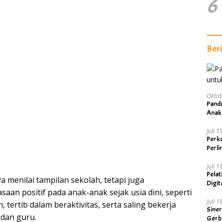
6
Ber
Oktob
Pand
Anak
Juli 
Perke
Perl
Juli 
Pelat
a menilai tampilan sekolah, tetapi juga
Digit
an positif pada anak-anak sejak usia dini, seperti
Visi 
Juli 
 tertib dalam beraktivitas, serta saling bekerja
Sine
dan guru.
Gerb