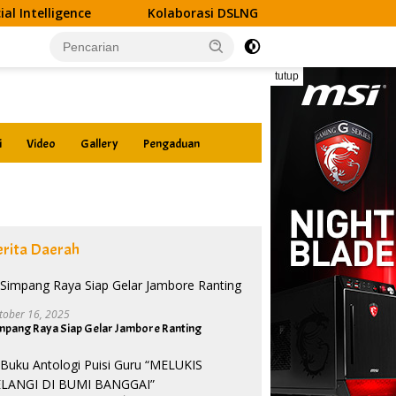
Kolaborasi DSLNG dan Disdik Banggai Hadirkan Pelatihan AI, 
tutup
i
Video
Gallery
Pengaduan
erita Daerah
tober 16, 2025
mpang Raya Siap Gelar Jambore Ranting