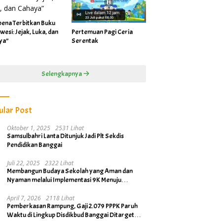
pena Terbitkan Buku
wesi: Jejak, Luka, dan
Pertemuan Pagi Ceria
ya”
Serentak
Selengkapnya
ular Post
Oktober 1, 2025
2531 Lihat
Samsulbahri Lanta Ditunjuk Jadi Plt Sekdis
Pendidikan Banggai
Juli 22, 2025
2322 Lihat
Membangun Budaya Sekolah yang Aman dan
Nyaman melalui Implementasi 9K Menuju
Banggai Kabupaten Layak Anak
April 7, 2026
2118 Lihat
Pemberkasan Rampung, Gaji 2.079 PPPK Paruh
Waktu di Lingkup Disdikbud Banggai Ditarget