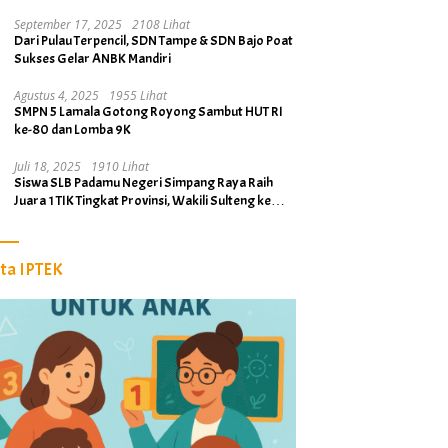
Cair April 2026
September 17, 2025
2108 Lihat
Dari Pulau Terpencil, SDN Tampe & SDN Bajo Poat
Sukses Gelar ANBK Mandiri
Agustus 4, 2025
1955 Lihat
SMPN 5 Lamala Gotong Royong Sambut HUT RI
ke-80 dan Lomba 9K
Juli 18, 2025
1910 Lihat
Siswa SLB Padamu Negeri Simpang Raya Raih
Juara 1 TIK Tingkat Provinsi, Wakili Sulteng ke
Tingkat Nasional
ita IPTEK