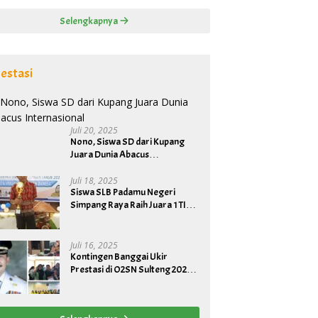
Selengkapnya
estasi
Juli 20, 2025
Nono, Siswa SD dari Kupang
Juara Dunia Abacus
Internasional
Juli 18, 2025
Siswa SLB Padamu Negeri
Simpang Raya Raih Juara 1 TIK
Tingkat Provinsi, Wakili Sulteng
ke Tingkat Nasional
Juli 16, 2025
Kontingen Banggai Ukir
Prestasi di O2SN Sulteng 2025,
Raih Tiga Perak dan Satu
Perunggu