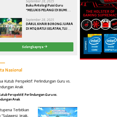
September 28, 2025
Buku Antologi Puisi Guru
“MELUKIS PELANGI DI BUMI
BANGGAI”
September 28, 2025
DARUL KHAIR BORONG JUARA
DI MTQ BATUI SELATAN, TUJUH
SANTRI LOLOS KE PROVINSI
Selengkapnya
ita Nasional
utub Perspektif: Perlindungan Guru vs.
indungan Anak