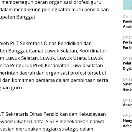
 memperteguh peran organisasi profesi guru
dalam mendukung peningkatan mutu pendidikan
bupaten Banggai.
Oktob
Pand
Anak
Juli 
Perke
i oleh PLT Sekretaris Dinas Pendidikan dan
Perl
en Banggai, Camat Luwuk Selatan, Koordinator
an Luwuk Selatan, Luwuk, Luwuk Utara, Luwuk
Juli 
Pelat
erta Pengurus PGRI Kecamatan Luwuk Selatan.
Digit
erintah daerah dan organisasi profesi tersebut
Visi 
Juli 
i dan komitmen bersama dalam pembinaan serta
Sine
aan guru.
Gerb
Juli 
Apa I
T Sekretaris Dinas Pendidikan dan Kebudayaan
Juli 
Meng
SyamsulBahri Lanta, S.STP menekankan bahwa
Bebe
sasian merupakan bagian strategis dalam