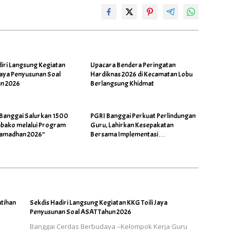
diri Langsung Kegiatan
Upacara Bendera Peringatan
Jaya Penyusunan Soal
Hardiknas 2026 di Kecamatan Lobu
n 2026
Berlangsung Khidmat
 Banggai Salurkan 1500
PGRI Banggai Perkuat Perlindungan
bako melalui Program
Guru, Lahirkan Kesepakatan
Ramadhan 2026”
Bersama Implementasi
Permendikdasmen 4/2026
atihan
Sekdis Hadiri Langsung Kegiatan KKG Toili Jaya
Penyusunan Soal ASAT Tahun 2026
Banggai Cerdas Berbudaya –Kelompok Kerja Guru