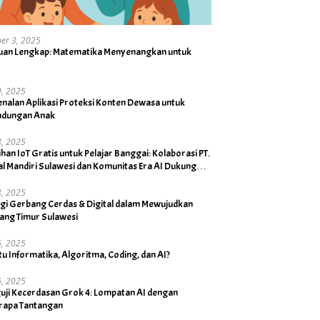
er 3, 2025
uan Lengkap: Matematika Menyenangkan untuk
19, 2025
nalan Aplikasi Proteksi Konten Dewasa untuk
indungan Anak
18, 2025
ihan IoT Gratis untuk Pelajar Banggai: Kolaborasi PT.
al Mandiri Sulawesi dan Komunitas Era AI Dukung
Bupati
18, 2025
rgi Gerbang Cerdas & Digital dalam Mewujudkan
ang Timur Sulawesi
16, 2025
tu Informatika, Algoritma, Coding, dan AI?
16, 2025
uji Kecerdasan Grok 4: Lompatan AI dengan
rapa Tantangan