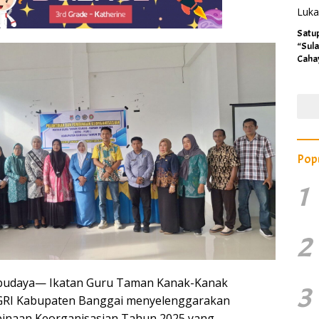
Satu
“Sula
Caha
Pop
1
2
budaya— Ikatan Guru Taman Kanak-Kanak
3
PGRI Kabupaten Banggai menyelenggarakan
binaan Keorganisasian Tahun 2025 yang