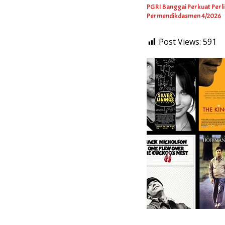
PGRI Banggai Perkuat Perl
Permendikdasmen 4/2026
Post Views:
591