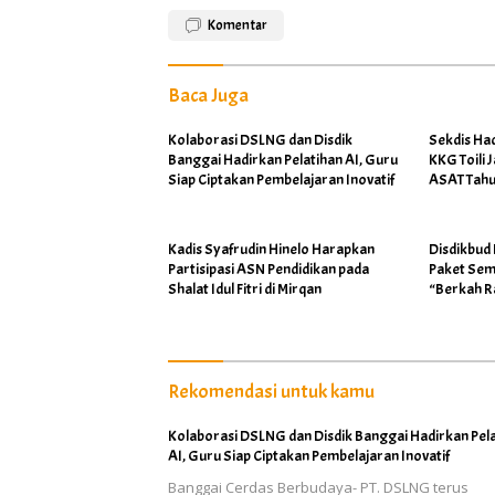
Komentar
Baca Juga
Kolaborasi DSLNG dan Disdik
Sekdis Ha
Banggai Hadirkan Pelatihan AI, Guru
KKG Toili 
Siap Ciptakan Pembelajaran Inovatif
ASAT Tahu
Kadis Syafrudin Hinelo Harapkan
Disdikbud
Partisipasi ASN Pendidikan pada
Paket Sem
Shalat Idul Fitri di Mirqan
“Berkah 
Rekomendasi untuk kamu
Kolaborasi DSLNG dan Disdik Banggai Hadirkan Pel
AI, Guru Siap Ciptakan Pembelajaran Inovatif
Banggai Cerdas Berbudaya- PT. DSLNG terus