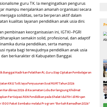
sionalisme guru TK. Ia mengingatkan pengurus
agar mampu menjalankan amanah organisasi secara
enjaga soliditas, serta berperan aktif dalam
an kualitas layanan pendidikan anak usia dini.
Pr
dan pembinaan keorganisasian ini, IGTKI–PGRI
iharapkan semakin solid, profesional, dan adaptif
inamika dunia pendidikan, serta mampu
si nyata bagi terwujudnya pendidikan anak usia
s dan berkarakter di Kabupaten Banggai.
k Banggai Hadirkan Pelatihan AI, Guru Siap Ciptakan Pembelajaran
iatan KKG Toili Jaya Penyusunan Soal ASAT Tahun 2026
an Hardiknas 2026 di Kecamatan Lobu Berlangsung Khidmat
pkan Partisipasi ASN Pendidikan pada Shalat Idul Fitri di Mirqan
an 1500 Paket Sembako melalui Program “Berkah Ramadhan 2026”