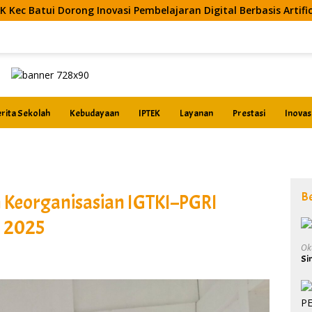
si Pembelajaran Digital Berbasis Artificial Intelligence
rita Sekolah
Kebudayaan
IPTEK
Layanan
Prestasi
Inovas
B
 Keorganisasian IGTKI–PGRI
 2025
Ok
Si