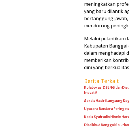
meningkatkan profe
yang baru dilantik 
bertanggung jawab, m
mendorong peningkat
Melalui pelantikan 
Kabupaten Banggai d
dalam menghadapi d
memberikan kontribu
dini yang berkualita
Berita Terkait
Kolaborasi DSLNG dan Disdi
Inovatif
Sekdis Hadiri Langsung Keg
Upacara Bendera Peringat
Kadis Syafrudin Hinelo Hara
Disdikbud Banggai Salurk