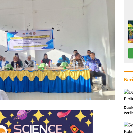
Ber
Dua K
Perl