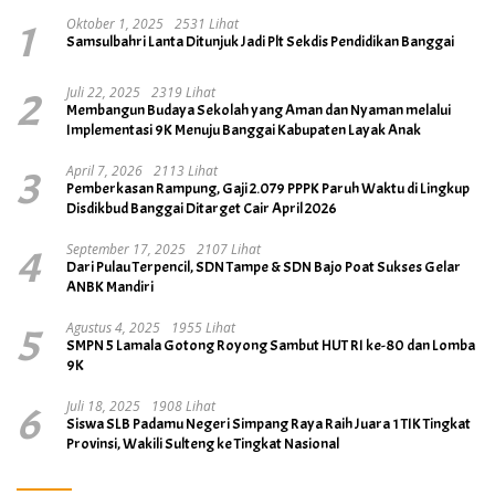
1
Oktober 1, 2025
2531 Lihat
Samsulbahri Lanta Ditunjuk Jadi Plt Sekdis Pendidikan Banggai
2
Juli 22, 2025
2319 Lihat
Membangun Budaya Sekolah yang Aman dan Nyaman melalui
Implementasi 9K Menuju Banggai Kabupaten Layak Anak
3
April 7, 2026
2113 Lihat
Pemberkasan Rampung, Gaji 2.079 PPPK Paruh Waktu di Lingkup
Disdikbud Banggai Ditarget Cair April 2026
4
September 17, 2025
2107 Lihat
Dari Pulau Terpencil, SDN Tampe & SDN Bajo Poat Sukses Gelar
ANBK Mandiri
5
Agustus 4, 2025
1955 Lihat
SMPN 5 Lamala Gotong Royong Sambut HUT RI ke-80 dan Lomba
9K
6
Juli 18, 2025
1908 Lihat
Siswa SLB Padamu Negeri Simpang Raya Raih Juara 1 TIK Tingkat
Provinsi, Wakili Sulteng ke Tingkat Nasional