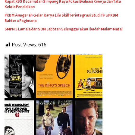
Rapat K3S Kecamatan Simpang Raya Fokus Evaluasi Kinerja dan Tata
Kelola Pendidikan
PKBM Anugerah Gelar Karya Life Skill Terintegrasi Studi Tiru PKBM
Bahtera Pagimana
SMPN 5 Lamala dan SDN Labotan Selenggarakan Ibadah Malam Natal
Post Views:
616