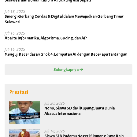
Sulawesi dan Komunitas Era AI Dukung Visi Bupati
Juli 18, 2025
Sinergi Gerbang Cerdas & Digital dalam Mewujudkan Gerbang Timur
Sulawesi
Juli 16, 2025
Apa Itu Informatika, Algoritma, Coding, dan AI?
Juli 16, 2025
Menguji Kecerdasan Grok 4: Lompatan AI dengan Beberapa Tantangan
Selengkapnya
Prestasi
Juli 20, 2025
Nono, Siswa SD dari Kupang Juara Dunia
Abacus Internasional
Juli 18, 2025
Siswa SLB Padamu Negeri Simpang Raya Raih