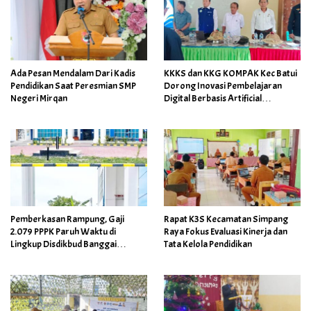
Ada Pesan Mendalam Dari Kadis
KKKS dan KKG KOMPAK Kec Batui
Pendidikan Saat Peresmian SMP
Dorong Inovasi Pembelajaran
Negeri Mirqan
Digital Berbasis Artificial
Intelligence
Pemberkasan Rampung, Gaji
Rapat K3S Kecamatan Simpang
2.079 PPPK Paruh Waktu di
Raya Fokus Evaluasi Kinerja dan
Lingkup Disdikbud Banggai
Tata Kelola Pendidikan
Ditarget Cair April 2026