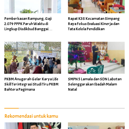
Pemberkasan Rampung, Gaji
Rapat K3S Kecamatan Simpang
2.079 PPPK Paruh Waktu di
Raya Fokus Evaluasi Kinerja dan
Lingkup Disdikbud Banggai
Tata Kelola Pendidikan
Ditarget Cair April 2026
PKBM Anugerah Gelar Karya Life
SMPN 5 Lamala dan SDN Labotan
Skill Terintegrasi Studi Tiru PKBM
Selenggarakan Ibadah Malam
Bahtera Pagimana
Natal
Rekomendasi untuk kamu