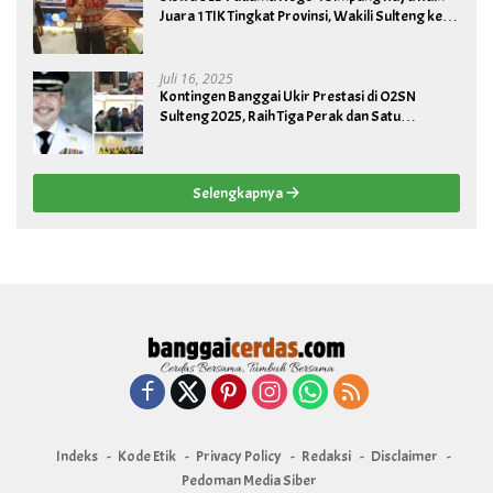
Juara 1 TIK Tingkat Provinsi, Wakili Sulteng ke
Tingkat Nasional
Juli 16, 2025
Kontingen Banggai Ukir Prestasi di O2SN
Sulteng 2025, Raih Tiga Perak dan Satu
Perunggu
Selengkapnya
Indeks
Kode Etik
Privacy Policy
Redaksi
Disclaimer
Pedoman Media Siber