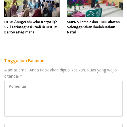
PKBM Anugerah Gelar Karya Life
SMPN 5 Lamala dan SDN Labotan
Skill Terintegrasi Studi Tiru PKBM
Selenggarakan Ibadah Malam
Bahtera Pagimana
Natal
Tinggalkan Balasan
Alamat email Anda tidak akan dipublikasikan.
Ruas yang wajib
ditandai
*