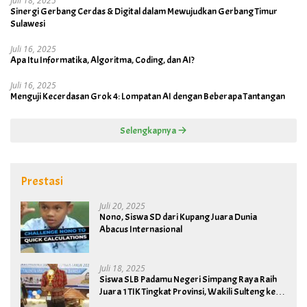
Juli 18, 2025
Sinergi Gerbang Cerdas & Digital dalam Mewujudkan Gerbang Timur
Sulawesi
Juli 16, 2025
Apa Itu Informatika, Algoritma, Coding, dan AI?
Juli 16, 2025
Menguji Kecerdasan Grok 4: Lompatan AI dengan Beberapa Tantangan
Selengkapnya
Prestasi
Juli 20, 2025
Nono, Siswa SD dari Kupang Juara Dunia
Abacus Internasional
Juli 18, 2025
Siswa SLB Padamu Negeri Simpang Raya Raih
Juara 1 TIK Tingkat Provinsi, Wakili Sulteng ke
Tingkat Nasional