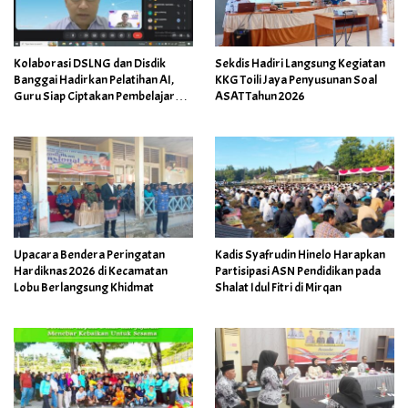
Kolaborasi DSLNG dan Disdik
Sekdis Hadiri Langsung Kegiatan
Banggai Hadirkan Pelatihan AI,
KKG Toili Jaya Penyusunan Soal
Guru Siap Ciptakan Pembelajaran
ASAT Tahun 2026
Inovatif
Upacara Bendera Peringatan
Kadis Syafrudin Hinelo Harapkan
Hardiknas 2026 di Kecamatan
Partisipasi ASN Pendidikan pada
Lobu Berlangsung Khidmat
Shalat Idul Fitri di Mirqan