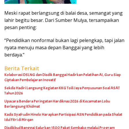
Meski rapat berlangsung di balai desa, semangat yang
lahir begitu besar. Dari Sumber Mulya, tersampaikan
pesan penting:
“Pendidikan nonformal bukan lagi pelengkap, tapi jalan
nyata menuju masa depan Banggai yang lebih
berdaya.”
Berita Terkait
Kolaborasi DSLNG dan Disdik Banggai Hadirkan Pelatihan AI, Guru Siap
Ciptakan Pembelajaran Inovatif
Sekdis Hadiri Langsung Kegiatan KKG Toili Jaya Penyusunan Soal ASAT
Tahun 2026
Upacara Bendera Peringatan Hardiknas 2026 di Kecamatan Lobu
Berlangsung Khidmat
Kadis Syafrudin Hinelo Harapkan Partisipasi ASN Pendidikan pada Shalat
Idul Fitri di Mirqan
Disdikbud Banggai Salurkan 1500 Paket Sembako melalui Program