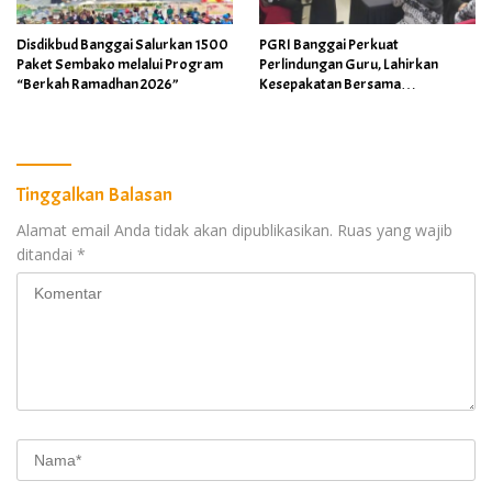
Disdikbud Banggai Salurkan 1500
PGRI Banggai Perkuat
Paket Sembako melalui Program
Perlindungan Guru, Lahirkan
“Berkah Ramadhan 2026”
Kesepakatan Bersama
Implementasi Permendikdasmen
4/2026
Tinggalkan Balasan
Alamat email Anda tidak akan dipublikasikan.
Ruas yang wajib
ditandai
*