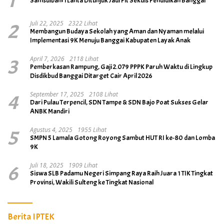
1
Samsulbahri Lanta Ditunjuk Jadi Plt Sekdis Pendidikan Banggai
2
Juli 22, 2025
2322 Lihat
Membangun Budaya Sekolah yang Aman dan Nyaman melalui
Implementasi 9K Menuju Banggai Kabupaten Layak Anak
3
April 7, 2026
2118 Lihat
Pemberkasan Rampung, Gaji 2.079 PPPK Paruh Waktu di Lingkup
Disdikbud Banggai Ditarget Cair April 2026
4
September 17, 2025
2108 Lihat
Dari Pulau Terpencil, SDN Tampe & SDN Bajo Poat Sukses Gelar
ANBK Mandiri
5
Agustus 4, 2025
1955 Lihat
SMPN 5 Lamala Gotong Royong Sambut HUT RI ke-80 dan Lomba
9K
6
Juli 18, 2025
1909 Lihat
Siswa SLB Padamu Negeri Simpang Raya Raih Juara 1 TIK Tingkat
Provinsi, Wakili Sulteng ke Tingkat Nasional
Berita IPTEK