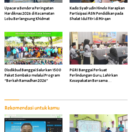
Upacara Bendera Peringatan
Kadis Syafrudin Hinelo Harapkan
Hardiknas 2026 di Kecamatan
Partisipasi ASN Pendidikan pada
Lobu Berlangsung Khidmat
Shalat Idul Fitri di Mirqan
Disdikbud Banggai Salurkan 1500
PGRI Banggai Perkuat
Paket Sembako melalui Program
Perlindungan Guru, Lahirkan
“Berkah Ramadhan 2026”
Kesepakatan Bersama
Implementasi Permendikdasmen
4/2026
Rekomendasi untuk kamu