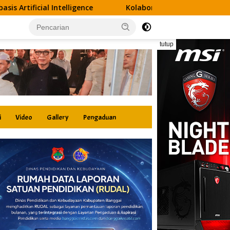
Kolaborasi DSLNG dan Disdik Banggai Hadirkan Pelatiha
tutup
i
Video
Gallery
Pengaduan