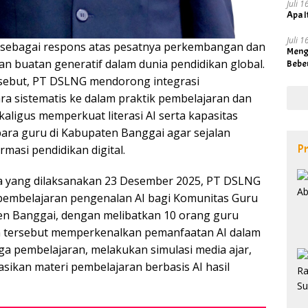
Juli 
Apa I
Juli 
s sebagai respons atas pesatnya perkembangan dan
Meng
n buatan generatif dalam dunia pendidikan global.
Bebe
rsebut, PT DSLNG mendorong integrasi
ra sistematis ke dalam praktik pembelajaran dan
ekaligus memperkuat literasi AI serta kapasitas
para guru di Kabupaten Banggai agar sejalan
Pr
masi pendidikan digital.
 yang dilaksanakan 23 Desember 2025, PT DSLNG
embelajaran pengenalan AI bagi Komunitas Guru
n Banggai, dengan melibatkan 10 orang guru
an tersebut memperkenalkan pemanfaatan AI dalam
ga pembelajaran, melakukan simulasi media ajar,
ikan materi pembelajaran berbasis AI hasil