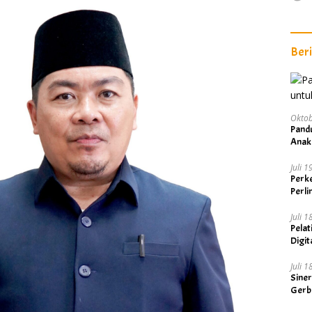
Ber
Oktob
Pand
Anak
Juli 
Perke
Perl
Juli 
Pelat
Digit
Visi 
Juli 
Sine
Gerb