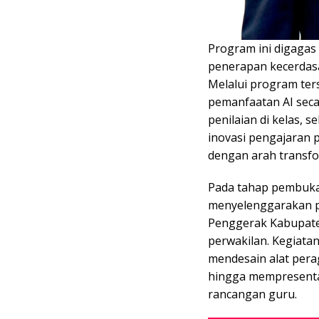
Program ini digaga
penerapan kecerdasa
Melalui program te
pemanfaatan AI seca
penilaian di kelas, s
inovasi pengajaran 
dengan arah transfor
Pada tahap pembuka
menyelenggarakan p
Penggerak Kabupate
perwakilan. Kegiat
mendesain alat pera
hingga mempresentas
rancangan guru.