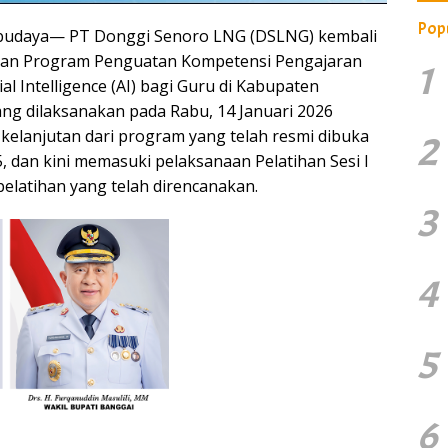
Pop
budaya— PT Donggi Senoro LNG (DSLNG) kembali
ian Program Penguatan Kompetensi Pengajaran
1
ial Intelligence (AI) bagi Guru di Kabupaten
ang dilaksanakan pada Rabu, 14 Januari 2026
elanjutan dari program yang telah resmi dibuka
2
 dan kini memasuki pelaksanaan Pelatihan Sesi I
 pelatihan yang telah direncanakan.
3
4
5
6