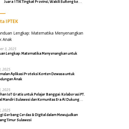
Juara 1 TIK Tingkat Provinsi, Wakili Sulteng ke
Tingkat Nasional
ita IPTEK
er 3, 2025
uan Lengkap: Matematika Menyenangkan untuk
19, 2025
nalan Aplikasi Proteksi Konten Dewasa untuk
indungan Anak
18, 2025
ihan IoT Gratis untuk Pelajar Banggai: Kolaborasi PT.
al Mandiri Sulawesi dan Komunitas Era AI Dukung
Bupati
18, 2025
rgi Gerbang Cerdas & Digital dalam Mewujudkan
ang Timur Sulawesi