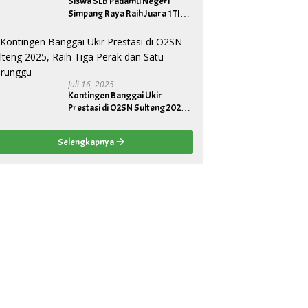
Siswa SLB Padamu Negeri
Simpang Raya Raih Juara 1 TIK
Tingkat Provinsi, Wakili Sulteng
ke Tingkat Nasional
Juli 16, 2025
Kontingen Banggai Ukir
Prestasi di O2SN Sulteng 2025,
Raih Tiga Perak dan Satu
Perunggu
Selengkapnya