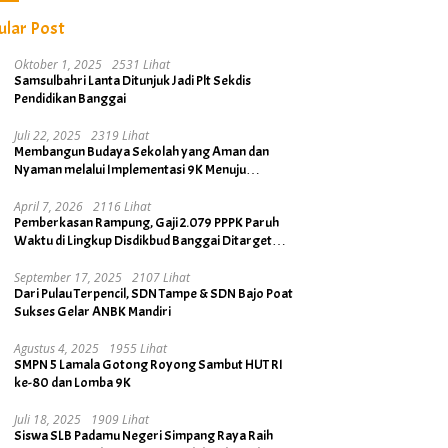
ular Post
Oktober 1, 2025
2531 Lihat
Samsulbahri Lanta Ditunjuk Jadi Plt Sekdis
Pendidikan Banggai
Juli 22, 2025
2319 Lihat
Membangun Budaya Sekolah yang Aman dan
Nyaman melalui Implementasi 9K Menuju
Banggai Kabupaten Layak Anak
April 7, 2026
2116 Lihat
Pemberkasan Rampung, Gaji 2.079 PPPK Paruh
Waktu di Lingkup Disdikbud Banggai Ditarget
Cair April 2026
September 17, 2025
2107 Lihat
Dari Pulau Terpencil, SDN Tampe & SDN Bajo Poat
Sukses Gelar ANBK Mandiri
Agustus 4, 2025
1955 Lihat
SMPN 5 Lamala Gotong Royong Sambut HUT RI
ke-80 dan Lomba 9K
Juli 18, 2025
1909 Lihat
Siswa SLB Padamu Negeri Simpang Raya Raih