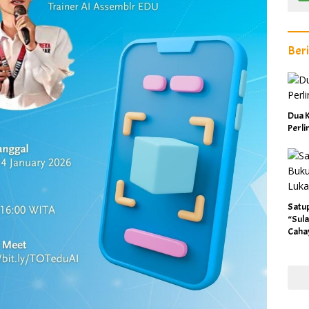
Ber
Dua K
Perl
Satu
“Sula
Caha