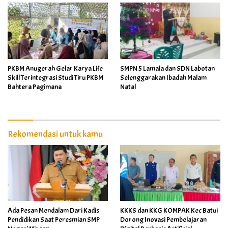
PKBM Anugerah Gelar Karya Life
SMPN 5 Lamala dan SDN Labotan
Skill Terintegrasi Studi Tiru PKBM
Selenggarakan Ibadah Malam
Bahtera Pagimana
Natal
Rekomendasi untuk kamu
Ada Pesan Mendalam Dari Kadis
KKKS dan KKG KOMPAK Kec Batui
Pendidikan Saat Peresmian SMP
Dorong Inovasi Pembelajaran