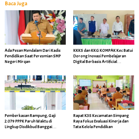
Baca Juga
Ada Pesan Mendalam Dari Kadis
KKKS dan KKG KOMPAK Kec Batui
Pendidikan Saat Peresmian SMP
Dorong Inovasi Pembelajaran
Negeri Mirqan
Digital Berbasis Artificial
Intelligence
Pemberkasan Rampung, Gaji
Rapat K3S Kecamatan Simpang
2.079 PPPK Paruh Waktu di
Raya Fokus Evaluasi Kinerja dan
Lingkup Disdikbud Banggai
Tata Kelola Pendidikan
Ditarget Cair April 2026