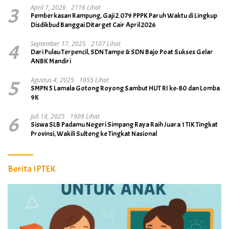
3
April 7, 2026
2116 Lihat
Pemberkasan Rampung, Gaji 2.079 PPPK Paruh Waktu di Lingkup
Disdikbud Banggai Ditarget Cair April 2026
4
September 17, 2025
2107 Lihat
Dari Pulau Terpencil, SDN Tampe & SDN Bajo Poat Sukses Gelar
ANBK Mandiri
5
Agustus 4, 2025
1955 Lihat
SMPN 5 Lamala Gotong Royong Sambut HUT RI ke-80 dan Lomba
9K
6
Juli 18, 2025
1909 Lihat
Siswa SLB Padamu Negeri Simpang Raya Raih Juara 1 TIK Tingkat
Provinsi, Wakili Sulteng ke Tingkat Nasional
Berita IPTEK