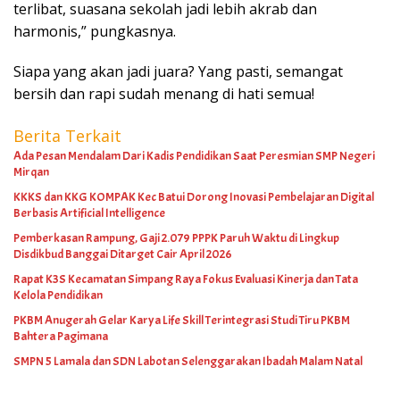
terlibat, suasana sekolah jadi lebih akrab dan
harmonis,” pungkasnya.
Siapa yang akan jadi juara? Yang pasti, semangat
bersih dan rapi sudah menang di hati semua!
Berita Terkait
Ada Pesan Mendalam Dari Kadis Pendidikan Saat Peresmian SMP Negeri
Mirqan
KKKS dan KKG KOMPAK Kec Batui Dorong Inovasi Pembelajaran Digital
Berbasis Artificial Intelligence
Pemberkasan Rampung, Gaji 2.079 PPPK Paruh Waktu di Lingkup
Disdikbud Banggai Ditarget Cair April 2026
Rapat K3S Kecamatan Simpang Raya Fokus Evaluasi Kinerja dan Tata
Kelola Pendidikan
PKBM Anugerah Gelar Karya Life Skill Terintegrasi Studi Tiru PKBM
Bahtera Pagimana
SMPN 5 Lamala dan SDN Labotan Selenggarakan Ibadah Malam Natal