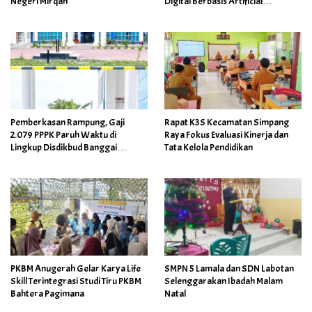
Negeri Mirqan
Digital Berbasis Artificial
Intelligence
Pemberkasan Rampung, Gaji
Rapat K3S Kecamatan Simpang
2.079 PPPK Paruh Waktu di
Raya Fokus Evaluasi Kinerja dan
Lingkup Disdikbud Banggai
Tata Kelola Pendidikan
Ditarget Cair April 2026
PKBM Anugerah Gelar Karya Life
SMPN 5 Lamala dan SDN Labotan
Skill Terintegrasi Studi Tiru PKBM
Selenggarakan Ibadah Malam
Bahtera Pagimana
Natal