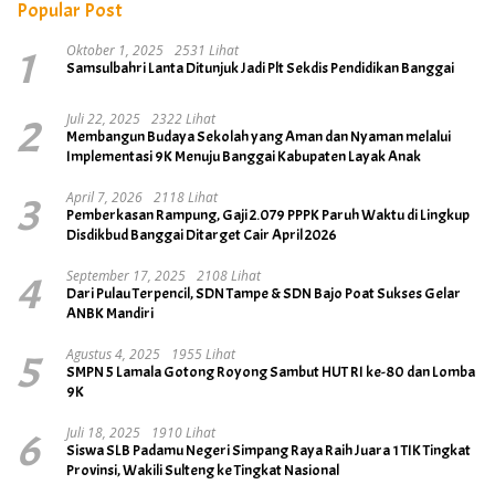
Popular Post
1
Oktober 1, 2025
2531 Lihat
Samsulbahri Lanta Ditunjuk Jadi Plt Sekdis Pendidikan Banggai
2
Juli 22, 2025
2322 Lihat
Membangun Budaya Sekolah yang Aman dan Nyaman melalui
Implementasi 9K Menuju Banggai Kabupaten Layak Anak
3
April 7, 2026
2118 Lihat
Pemberkasan Rampung, Gaji 2.079 PPPK Paruh Waktu di Lingkup
Disdikbud Banggai Ditarget Cair April 2026
4
September 17, 2025
2108 Lihat
Dari Pulau Terpencil, SDN Tampe & SDN Bajo Poat Sukses Gelar
ANBK Mandiri
5
Agustus 4, 2025
1955 Lihat
SMPN 5 Lamala Gotong Royong Sambut HUT RI ke-80 dan Lomba
9K
6
Juli 18, 2025
1910 Lihat
Siswa SLB Padamu Negeri Simpang Raya Raih Juara 1 TIK Tingkat
Provinsi, Wakili Sulteng ke Tingkat Nasional