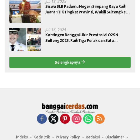
Juli 18, 2025
Siswa SLB Padamu Negeri Simpang Raya Raih
Juara 1 TIK Tingkat Provinsi, Wakili Sulteng ke
Tingkat Nasional
Juli 16, 2025
Kontingen Banggai Ukir Prestasi di O2SN
Sulteng 2025, Raih Tiga Perak dan Satu
Perunggu
Selengkapnya
Indeks
Kode Etik
Privacy Policy
Redaksi
Disclaimer