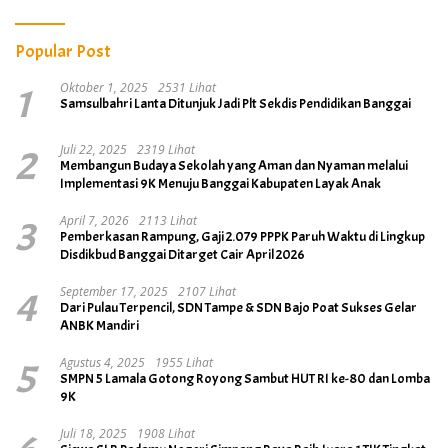
Popular Post
1
Oktober 1, 2025
2531 Lihat
Samsulbahri Lanta Ditunjuk Jadi Plt Sekdis Pendidikan Banggai
2
Juli 22, 2025
2319 Lihat
Membangun Budaya Sekolah yang Aman dan Nyaman melalui
Implementasi 9K Menuju Banggai Kabupaten Layak Anak
3
April 7, 2026
2113 Lihat
Pemberkasan Rampung, Gaji 2.079 PPPK Paruh Waktu di Lingkup
Disdikbud Banggai Ditarget Cair April 2026
4
September 17, 2025
2107 Lihat
Dari Pulau Terpencil, SDN Tampe & SDN Bajo Poat Sukses Gelar
ANBK Mandiri
5
Agustus 4, 2025
1955 Lihat
SMPN 5 Lamala Gotong Royong Sambut HUT RI ke-80 dan Lomba
9K
Juli 18, 2025
1908 Lihat