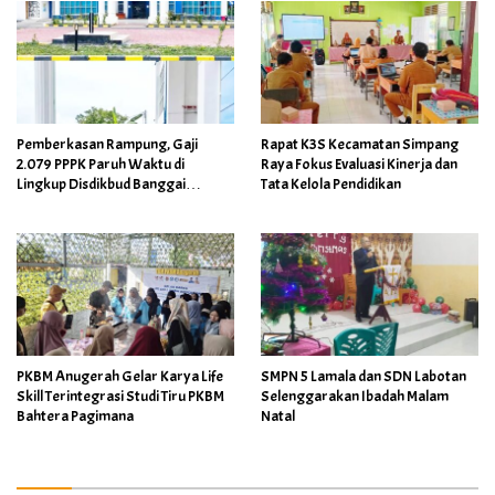
Pemberkasan Rampung, Gaji
Rapat K3S Kecamatan Simpang
2.079 PPPK Paruh Waktu di
Raya Fokus Evaluasi Kinerja dan
Lingkup Disdikbud Banggai
Tata Kelola Pendidikan
Ditarget Cair April 2026
PKBM Anugerah Gelar Karya Life
SMPN 5 Lamala dan SDN Labotan
Skill Terintegrasi Studi Tiru PKBM
Selenggarakan Ibadah Malam
Bahtera Pagimana
Natal