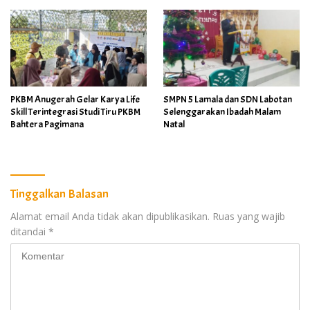
PKBM Anugerah Gelar Karya Life
SMPN 5 Lamala dan SDN Labotan
Skill Terintegrasi Studi Tiru PKBM
Selenggarakan Ibadah Malam
Bahtera Pagimana
Natal
Tinggalkan Balasan
Alamat email Anda tidak akan dipublikasikan.
Ruas yang wajib
ditandai
*