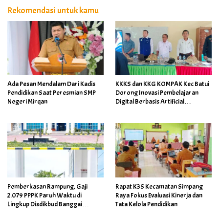
Rekomendasi untuk kamu
Ada Pesan Mendalam Dari Kadis
KKKS dan KKG KOMPAK Kec Batui
Pendidikan Saat Peresmian SMP
Dorong Inovasi Pembelajaran
Negeri Mirqan
Digital Berbasis Artificial
Intelligence
Pemberkasan Rampung, Gaji
Rapat K3S Kecamatan Simpang
2.079 PPPK Paruh Waktu di
Raya Fokus Evaluasi Kinerja dan
Lingkup Disdikbud Banggai
Tata Kelola Pendidikan
Ditarget Cair April 2026