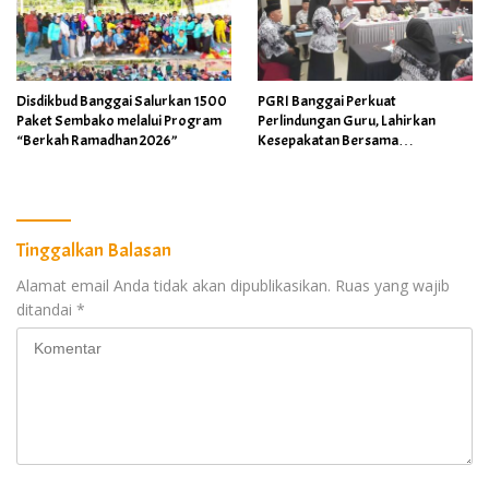
Disdikbud Banggai Salurkan 1500
PGRI Banggai Perkuat
Paket Sembako melalui Program
Perlindungan Guru, Lahirkan
“Berkah Ramadhan 2026”
Kesepakatan Bersama
Implementasi Permendikdasmen
4/2026
Tinggalkan Balasan
Alamat email Anda tidak akan dipublikasikan.
Ruas yang wajib
ditandai
*