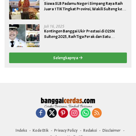
Siswa SLB Padamu Negeri Simpang Raya Raih
Juara 1 TIK Tingkat Provinsi, Wakili Sulteng ke
Tingkat Nasional
Juli 16, 2025
Kontingen Banggai Ukir Prestasi di O2SN
Sulteng 2025, Raih Tiga Perak dan Satu
Perunggu
Selengkapnya
Indeks
Kode Etik
Privacy Policy
Redaksi
Disclaimer