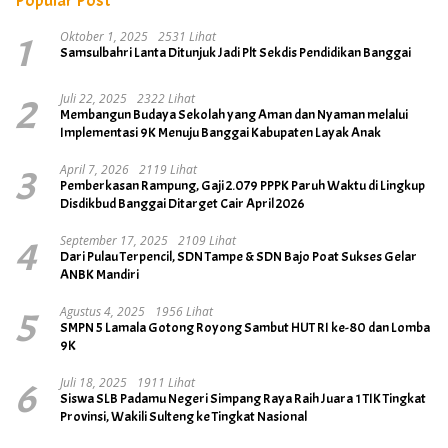
Popular Post
1
Oktober 1, 2025
2531 Lihat
Samsulbahri Lanta Ditunjuk Jadi Plt Sekdis Pendidikan Banggai
2
Juli 22, 2025
2322 Lihat
Membangun Budaya Sekolah yang Aman dan Nyaman melalui
Implementasi 9K Menuju Banggai Kabupaten Layak Anak
3
April 7, 2026
2119 Lihat
Pemberkasan Rampung, Gaji 2.079 PPPK Paruh Waktu di Lingkup
Disdikbud Banggai Ditarget Cair April 2026
4
September 17, 2025
2109 Lihat
Dari Pulau Terpencil, SDN Tampe & SDN Bajo Poat Sukses Gelar
ANBK Mandiri
5
Agustus 4, 2025
1956 Lihat
SMPN 5 Lamala Gotong Royong Sambut HUT RI ke-80 dan Lomba
9K
6
Juli 18, 2025
1911 Lihat
Siswa SLB Padamu Negeri Simpang Raya Raih Juara 1 TIK Tingkat
Provinsi, Wakili Sulteng ke Tingkat Nasional