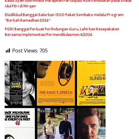
Kadis Syafrudin Hinelo Harapkan Partisipasi ASN Pendidikan pada Shalat
Idul Fitri di Mirqan
Disdikbud Banggai Salurkan 1500 Paket Sembako melalui Program
“Berkah Ramadhan 2026”
PGRI Banggai Perkuat Perlindungan Guru, Lahirkan Kesepakatan
Bersama Implementasi Permendikdasmen 4/2026
Post Views:
705