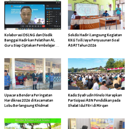
Kolaborasi DSLNG dan Disdik
Sekdis Hadiri Langsung Kegiatan
Banggai Hadirkan Pelatihan AI,
KKG Toili Jaya Penyusunan Soal
Guru Siap Ciptakan Pembelajaran
ASAT Tahun 2026
Inovatif
Upacara Bendera Peringatan
Kadis Syafrudin Hinelo Harapkan
Hardiknas 2026 di Kecamatan
Partisipasi ASN Pendidikan pada
Lobu Berlangsung Khidmat
Shalat Idul Fitri di Mirqan