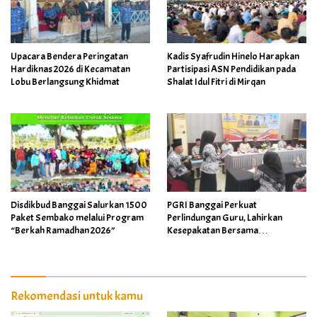
Upacara Bendera Peringatan
Kadis Syafrudin Hinelo Harapkan
Hardiknas 2026 di Kecamatan
Partisipasi ASN Pendidikan pada
Lobu Berlangsung Khidmat
Shalat Idul Fitri di Mirqan
Disdikbud Banggai Salurkan 1500
PGRI Banggai Perkuat
Paket Sembako melalui Program
Perlindungan Guru, Lahirkan
“Berkah Ramadhan 2026”
Kesepakatan Bersama
Implementasi Permendikdasmen
4/2026
Rekomendasi untuk kamu