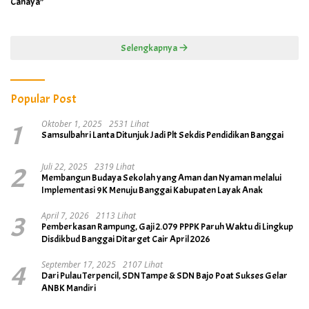
Cahaya”
Selengkapnya
Popular Post
1
Oktober 1, 2025
2531 Lihat
Samsulbahri Lanta Ditunjuk Jadi Plt Sekdis Pendidikan Banggai
2
Juli 22, 2025
2319 Lihat
Membangun Budaya Sekolah yang Aman dan Nyaman melalui
Implementasi 9K Menuju Banggai Kabupaten Layak Anak
3
April 7, 2026
2113 Lihat
Pemberkasan Rampung, Gaji 2.079 PPPK Paruh Waktu di Lingkup
Disdikbud Banggai Ditarget Cair April 2026
4
September 17, 2025
2107 Lihat
Dari Pulau Terpencil, SDN Tampe & SDN Bajo Poat Sukses Gelar
ANBK Mandiri