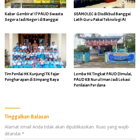
Kabar Gembira! 17 PAUD Swasta
SEAMOLEC & Disdikbud Banggai
Segera Jadi Negeri di Banggai
Latih Guru Pakai Teknologi AI
Tim Penilai 9K Kunjungi TK Fajar
Lomba 9K Tingkat PAUD Dimulai,
Pengharapan di Simpang Raya
PAUD KB Nurul Iman Jadi Lokasi
Penilaian Perdana
Tinggalkan Balasan
Alamat email Anda tidak akan dipublikasikan.
Ruas yang wajib
ditandai
*