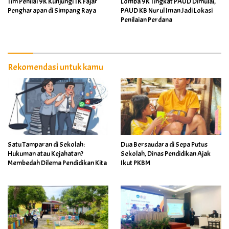
Tim Penilai 9K Kunjungi TK Fajar
Lomba 9K Tingkat PAUD Dimulai,
Pengharapan di Simpang Raya
PAUD KB Nurul Iman Jadi Lokasi
Penilaian Perdana
Rekomendasi untuk kamu
Satu Tamparan di Sekolah:
Dua Bersaudara di Sepa Putus
Hukuman atau Kejahatan?
Sekolah, Dinas Pendidikan Ajak
Membedah Dilema Pendidikan Kita
Ikut PKBM