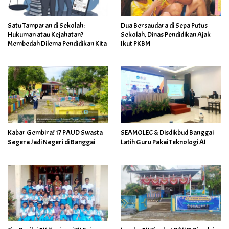
Satu Tamparan di Sekolah:
Dua Bersaudara di Sepa Putus
Hukuman atau Kejahatan?
Sekolah, Dinas Pendidikan Ajak
Membedah Dilema Pendidikan Kita
Ikut PKBM
Kabar Gembira! 17 PAUD Swasta
SEAMOLEC & Disdikbud Banggai
Segera Jadi Negeri di Banggai
Latih Guru Pakai Teknologi AI